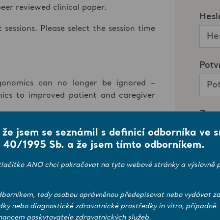
eer reviewed clinical paper.
 sessions. Please select the session time
gonomics can no longer be ignored –
mics to improved patient and caregiver
ng outcomes – Understanding the health
, že jsem se seznámil s definicí odborníka ve 
 and building an attainable strategy to
 40/1995 Sb. a že jsem tímto odborníkem.
tlačítko ANO chci pokračovat na tyto webové stránky a výslovně p
ment interventions – The essential
hat facilitates best practice – for the
borníkem, tedy osobou oprávněnou předepisovat nebo vydávat zd
dky nebo diagnostické zdravotnické prostředky in vitro, případně
ancem poskytovatele zdravotnických služeb.