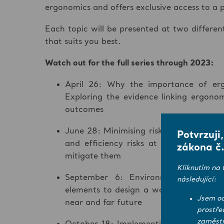
ergonomics and offers exclusive access to a p
Each topic will be presented at two different
that suits you best.
Watch out for the full series through 2023:
April 26: Why the importance of er
Exploring the evidence linking ergono
outcomes
June 28: Minimising risk and maximisi
Potvrzuji
and efficiency risks at your facility –
zákona č.
mitigate them
Kliknutím na 
September 6: Environment and equip
následující:
elements to design a work environment t
Jsem od
near and far future
prostře
zaměstn