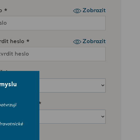
smyslu
otvrzuji
ravotnické