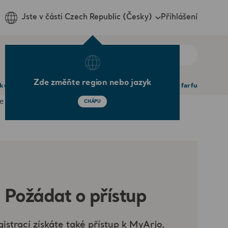
Přihlášení
Jste v části Czech Republic (Česky)
Zde změňte region nebo jazyk
environment that facilitates best practice – for the near and far future
CHÁPU