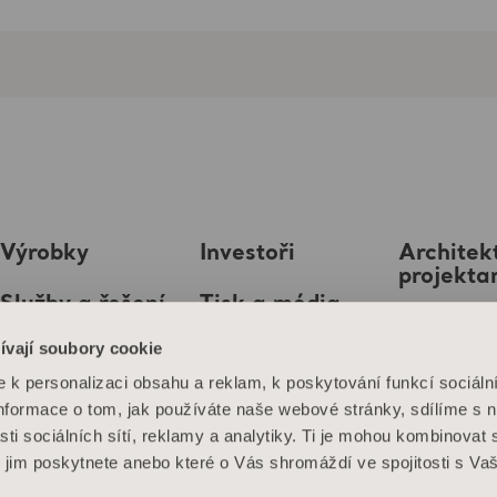
Výrobky
Investoři
Architekt
projekta
Služby a řešení
Tisk a média
MediaB
ívají soubory cookie
Znalosti
Kariéra
k personalizaci obsahu a reklam, k poskytování funkcí sociáln
O nás
Informace o tom, jak používáte naše webové stránky, sdílíme s 
sti sociálních sítí, reklamy a analytiky. Ti je mohou kombinovat 
Kontaktujte nás
é jim poskytnete anebo které o Vás shromáždí ve spojitosti s Va