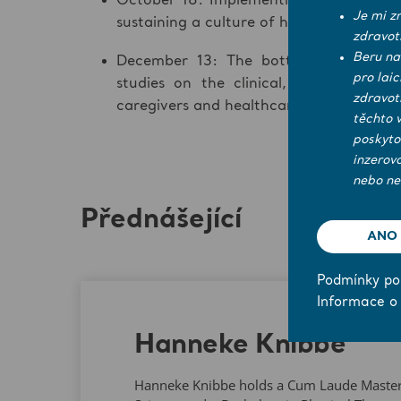
October 18: Implementing ergonomic st
Je mi z
sustaining a culture of high quality wor
zdravot
Beru na
December 13: The bottom-line benef
pro lai
studies on the clinical, operational 
zdravot
caregivers and healthcare facilities
těchto 
poskyto
inzerov
nebo ne
Přednášející
ANO
Podmínky pou
Informace o
Hanneke Knibbe
Hanneke Knibbe holds a Cum Laude Maste