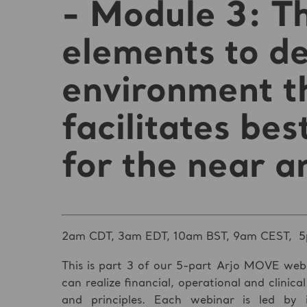
- Module 3: Th
elements to d
environment t
facilitates bes
for the near a
2am CDT, 3am EDT, 10am BST, 9am CEST, 5
This is part 3 of our 5-part Arjo MOVE web
can realize financial, operational and clinic
and principles. Each webinar is led by i