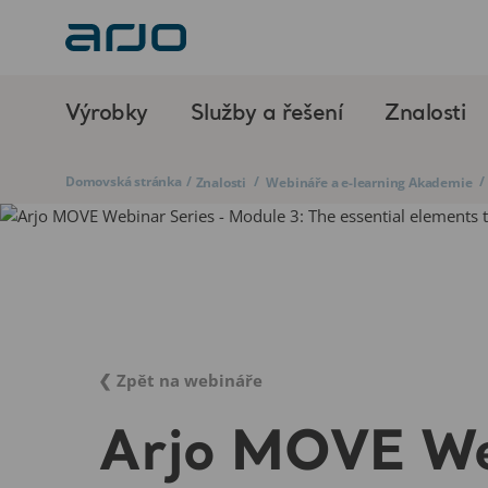
Výrobky
Služby a řešení
Znalosti
Domovská stránka
/
/
/
Znalosti
Webináře a e-learning Akademie
❮ Zpět na webináře
Arjo MOVE We