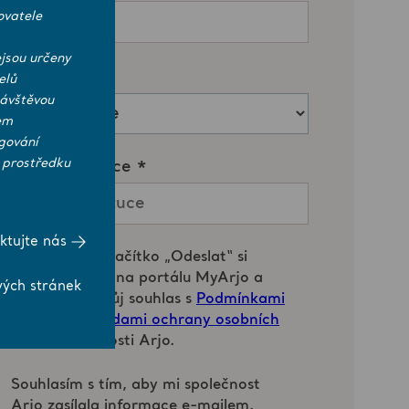
ovatele
jsou určeny
elů
návštěvou
em
gování
 prostředku
ktujte nás
vých stránek