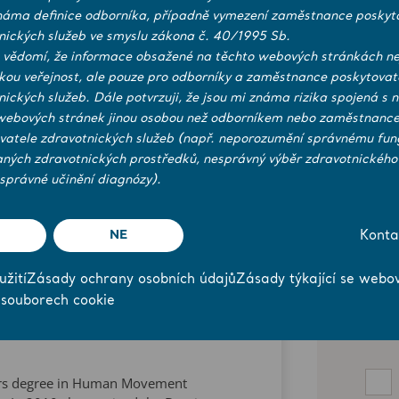
rategies – Driving cultural change and
náma definice odborníka, případně vymezení zaměstnance poskyt
k
nických služeb ve smyslu zákona č. 40/1995 Sb.
 vědomí, že informace obsažené na těchto webových stránkách ne
its of an ergonomics program – Case
ckou veřejnost, ale pouze pro odborníky a zaměstnance poskytovat
and financial impact of ergonomics on
nických služeb. Dále potvrzuji, že jsou mi známa rizika spojená s 
webových stránek jinou osobou než odborníkem nebo zaměstnanc
vatele zdravotnických služeb (např. neporozumění správnému fun
aných zdravotnických prostředků, nesprávný výběr zdravotnického
správné učinění diagnózy).
NE
Konta
žití
Zásady ochrany osobních údajů
Zásady týkající se webo
 souborech cookie
rs degree in Human Movement