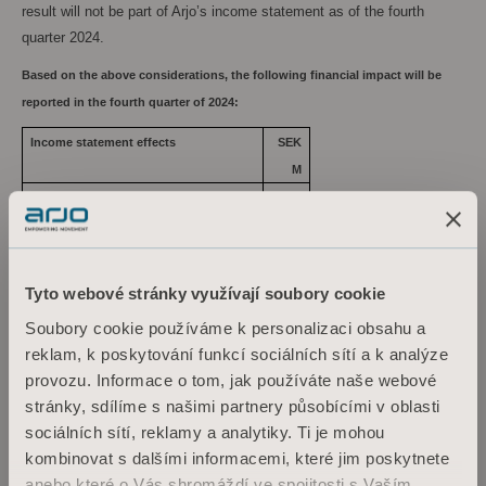
result will not be part of Arjo’s income statement as of the fourth
quarter 2024.
Based on the above considerations, the following financial impact will be
reported in the fourth quarter of 2024:
Income statement effects
SEK
M
Exceptional items
-55
Tax effects
12
Profit after tax
-43
Cash flow effects
Tyto webové stránky využívají soubory cookie
Received exceptional items
15
Soubory cookie používáme k personalizaci obsahu a
reklam, k poskytování funkcí sociálních sítí a k analýze
Contact information:
provozu. Informace o tom, jak používáte naše webové
Maria Nilsson, EVP Communications & Public Relations
stránky, sdílíme s našimi partnery působícími v oblasti
+46 734 244
515
sociálních sítí, reklamy a analytiky. Ti je mohou
maria.nilsson@arjo.com
kombinovat s dalšími informacemi, které jim poskytnete
anebo které o Vás shromáždí ve spojitosti s Vaším