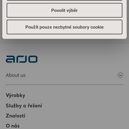
Arjo announces financial consequences of
Povolit výběr
terminated distribution agreement with Bruin
Biometrics
Použít pouze nezbytné soubory cookie
About us
Výrobky
Služby a řešení
Znalosti
O nás