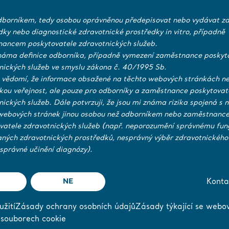
borníkem, tedy osobou oprávněnou předepisovat nebo vydávat zd
dky nebo diagnostické zdravotnické prostředky in vitro, případně
entationer/2024/
ancem poskytovatele zdravotnických služeb.
náma definice odborníka, případně vymezení zaměstnance poskyt
nických služeb ve smyslu zákona č. 40/1995 Sb.
https://ir.financialhearings.com/arjo-q2-report-2024
änk:
 vědomí, že informace obsažené na těchto webových stránkách ne
ckou veřejnost, ale pouze pro odborníky a zaměstnance poskytovat
nických služeb. Dále potvrzuji, že jsou mi známa rizika spojená s 
webových stránek jinou osobou než odborníkem nebo zaměstnanc
vatele zdravotnických služeb (např. neporozumění správnému fun
aných zdravotnických prostředků, nesprávný výběr zdravotnického
správné učinění diagnózy).
NE
Konta
žití
Zásady ochrany osobních údajů
Zásady týkající se webo
 souborech cookie