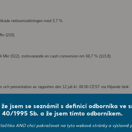
t ökade nettoomsättningen med 3,7 %.
Mkr (210).
44 Mkr (512), motsvarande en cash conversion om 69,7 % (113,8).
ns och presentation av rapporten den 12 juli kl. 08:00 CEST via följande länk:
, že jsem se seznámil s definicí odborníka ve 
 40/1995 Sb. a že jsem tímto odborníkem.
ehöver registrera sig via länken nedan. Efter registreringen erhålls ett telef
tlačítko ANO chci pokračovat na tyto webové stránky a výslovně p
049841