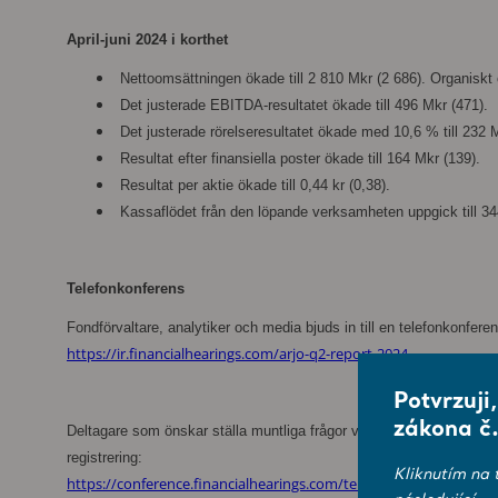
April-juni 2024 i korthet
Nettoomsättningen ökade till 2 810 Mkr (2 686). Organisk
Det justerade EBITDA-resultatet ökade till 496 Mkr (471).
Det justerade rörelseresultatet ökade med 10,6 % till 232 
Resultat efter finansiella poster ökade till 164 Mkr (139).
Resultat per aktie ökade till 0,44 kr (0,38).
Kassaflödet från den löpande verksamheten uppgick till 3
Telefonkonferens
Fondförvaltare, analytiker och media bjuds in till en telefonkonfere
https://ir.financialhearings.com/arjo-q2-report-2024
Potvrzuji
zákona č.
Deltagare som önskar ställa muntliga frågor via telefonkonferensen b
registrering:
Kliknutím na 
https://conference.financialhearings.com/teleconference/?id=50