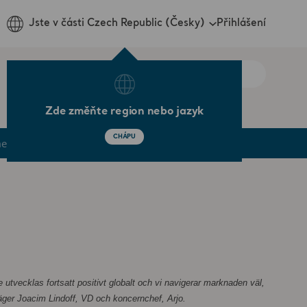
Přihlášení
Jste v části Czech Republic (Česky)
Zde změňte region nebo jazyk
CHÁPU
ments
Credit Market
 utvecklas fortsatt positivt globalt och vi
navigerar marknaden väl,
säger Joacim Lindoff, VD och koncernchef, Arjo.