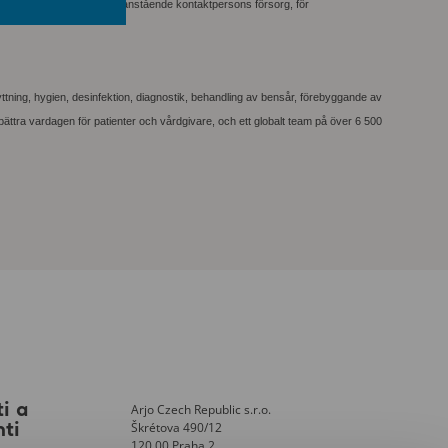
ionen lämnades, genom ovanstående kontaktpersons försorg, för
flyttning, hygien, desinfektion, diagnostik, behandling av bensår, förebyggande av
bättra vardagen för patienter och vårdgivare, och ett globalt team på över 6 500
Arjo Czech Republic s.r.o.
i a
Škrétova 490/12
nti
120 00 Praha 2