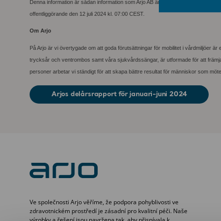
Denna information är sådan information som Arjo AB är skyldigt att offentlig
offentliggörande den 12 juli 2024 kl. 07:00 CEST.
Om Arjo
På Arjo är vi övertygade om att goda förutsättningar för mobilitet i vårdmiljöer är
trycksår och ventrombos samt våra sjukvårdssängar, är utformade för att främja m
personer arbetar vi ständigt för att skapa bättre resultat för människor som möt
Arjos delårsrapport för januari-juni 2024
Ve společnosti Arjo věříme, že podpora pohyblivosti ve
zdravotnickém prostředí je zásadní pro kvalitní péči. Naše
výrobky a řešení jsou navržena tak, aby přispívala k