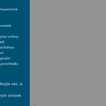
ravotnické
ovatele
jsou určeny
elů
návštěvou
em
gování
 prostředku
ktujte nás
vých stránek