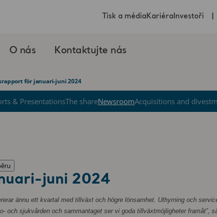
Tisk a média
Kariéra
Investoři
O nás
Kontaktujte nás
srapport för januari-juni 2024
rts & Presentations
The share
Newsroom
Acquisitions and divest
běru
anuari-juni 2024
ererar ännu ett kvartal med tillväxt och högre lönsamhet. Uthyrning och service
lso- och sjukvården och sammantaget ser vi goda tillväxtmöjligheter framåt”, 