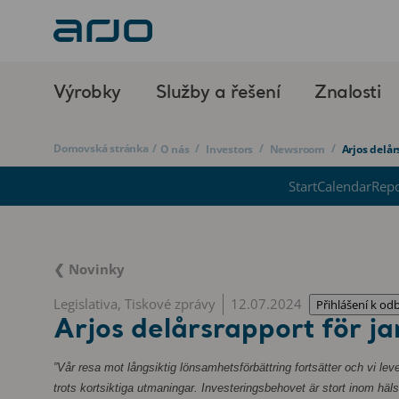
Výrobky
Služby a řešení
Znalosti
Domovská stránka
/
/
/
/
O nás
Investors
Newsroom
Arjos delår
Start
Calendar
Repo
❮ Novinky
Legislativa, Tiskové zprávy
12.07.2024
Přihlášení k od
Arjos delårsrapport för j
”Vår resa mot långsiktig lönsamhetsförbättring fortsätter och vi lev
trots kortsiktiga utmaningar. Investeringsbehovet är stort inom hä