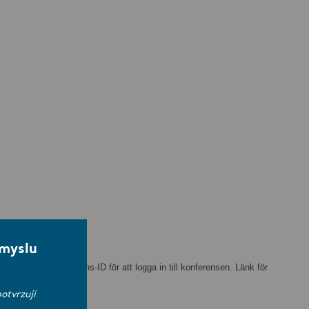
smyslu
onnummer och konferens-ID för att logga in till konferensen. Länk för
otvrzuji