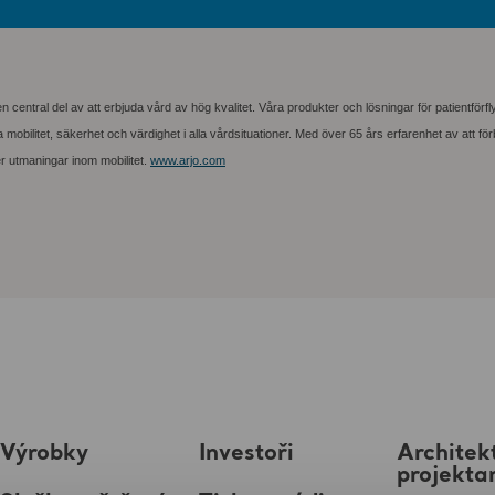
göra enligt EU:s marknadsmissbruksförordning och lagen om värdepappersmarknaden. Informat
 en central del av att erbjuda vård av hög kvalitet. Våra produkter och lösningar för patientför
obilitet, säkerhet och värdighet i alla vårdsituationer. Med över 65 års erfarenhet av att för
er utmaningar inom mobilitet.
www.arjo.com
Výrobky
Investoři
Architekt
projekta