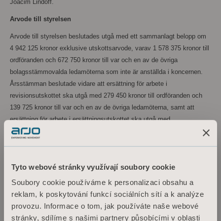
Joacim Lindoff.
Arvode till styrelsen
Arvode till styrelsen beslutades utgå med ett sammanlagt belopp om
4
942
125
kronor exklusive utskottsarvode, varav 1
578
375
kronor till
ordföranden och 672
750
kronor till var och en av de övriga
bolagsstämmovalda ledamöterna som inte är anställda i koncernen.
Årsstämman beslutade vidare att ersättning för arbete i
revisionsutskottet ska utgå med 279
450
kronor till ordföranden och
139
725
kronor till var och en av de övriga ledamöterna, samt att
ersättning för arbete i ersättningsutskottet ska utgå med
150
075
kronor till ordföranden och 106
605
kronor till var och en av de
övriga ledamöterna.
Val av revisorer
Tyto webové stránky využívají soubory cookie
Till bolagets revisor omvaldes revisionsbolaget Öhrlings
Soubory cookie používáme k personalizaci obsahu a
PricewaterhouseCoopers AB för en mandatperiod om ett år.
reklam, k poskytování funkcí sociálních sítí a k analýze
Revisionsbolaget har meddelat att Cecilia Andrén Dorselius kommer
provozu. Informace o tom, jak používáte naše webové
att vara huvudansvarig revisor. Det beslutades att arvode till revisorn
stránky, sdílíme s našimi partnery působícími v oblasti