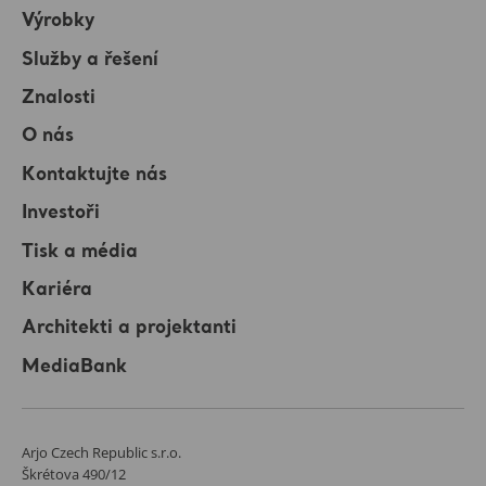
Výrobky
Služby a řešení
Znalosti
O nás
Kontaktujte nás
Investoři
Tisk a média
Kariéra
Architekti a projektanti
MediaBank
Arjo Czech Republic s.r.o.
Škrétova 490/12