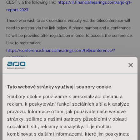
https://ir.financialhearings.com/arjo-q1-
CEST via the following link:
report-2023
Those who wish to ask questions verbally via the teleconference will
need to register via the link below. A phone number and a conference
ID will be provided after registration in order to access the conference.
Link to registration:
https://conference.financialhearings.com/teleconference/?
id=5005701
Alternatively, use the following link to download the presentation:
https://www.arjo.com/int/about-us/investors/reports--
presentations/2023/
Tyto webové stránky využívají soubory cookie
A recorded version of the conference is accessible for three years via
Soubory cookie používáme k personalizaci obsahu a
the following link:
reklam, k poskytování funkcí sociálních sítí a k analýze
https://ir.financialhearings.com/arjo-q1-report-2023
provozu. Informace o tom, jak používáte naše webové
stránky, sdílíme s našimi partnery působícími v oblasti
sociálních sítí, reklamy a analytiky. Ti je mohou
For more information, please contact:
kombinovat s dalšími informacemi, které jim poskytnete
Maria Nilsson, Acting EVP Communications & Public Relations