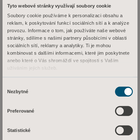
2018.05.04
Tyto webové stránky využívají soubory cookie
Annual General Meeting 2018
Arjo AB’s Annual General Meeting will be held on May 4,
Soubory cookie používáme k personalizaci obsahu a
2018 in Malmö,
reklam, k poskytování funkcí sociálních sítí a k analýze
Sweden.
provozu. Informace o tom, jak používáte naše webové
stránky, sdílíme s našimi partnery působícími v oblasti
sociálních sítí, reklamy a analytiky. Ti je mohou
kombinovat s dalšími informacemi, které jim poskytnete
červenec
anebo které o Vás shromáždí ve spojitosti s Vaším
2018.07.19
užíváním jejich služeb.
Interim Report January-June 2018
Arjo's interim report for January-June 2018 will be published
Informace o souborech cookie
Výběr
at 08.00 CET on July 19, 2018.
Nezbytné
souhlasu
Preferované
říjen
2018.10.22
Statistické
Interim Report January-September 2018