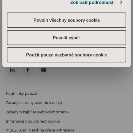
Zobrazit podrobnosti
Arjo Czech Republic s.r.o.
Škrétova 490/12
120 00 Praha 2
Povolit všechny soubory cookie
Česká republika
IČO: 469 62 549
Spis. zn.: C 274238 vedená u Městského soudu v Praze
Povolit výběr
Phone: +420 225 092 388
info.cz@arjo.com
Použít pouze nezbytné soubory cookie
Spojte se s námi
Podmínky použití
Zásady ochrany osobních údajů
Zásady týkající se webových stránek
Informace o souborech cookie
© 2026 Arjo · Všechna práva vyhrazena