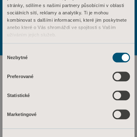
stránky, sdílíme s našimi partnery působícími v oblasti
ANO
NE
sociálních sítí, reklamy a analytiky. Ti je mohou
Kontaktujte nás
kombinovat s dalšími informacemi, které jim poskytnete
Výrobky
anebo které o Vás shromáždí ve spojitosti s Vaším
Služby a řešení
Podmínky použití
Zásady ochrany osobních údajů
užíváním jejich služeb.
Zásady týkající se webových stránek
Znalosti
Informace o souborech cookie
Informace o souborech cookie
Výběr
O nás
Nezbytné
souhlasu
Kontaktujte nás
Investoři
Preferované
Tisk a média
Statistické
Kariéra
Architekti a projektanti
Marketingové
MediaBank