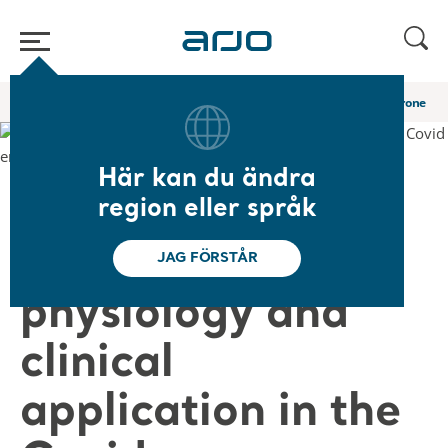
Hem
/
...
/
/
Academy-webbinarier och e-utbildningar
Proning: Prone phy
Här kan du ändra
❮ Tillbaka till webbinarier
region eller språk
Proning: Prone
JAG FÖRSTÅR
physiology and
clinical
application in the