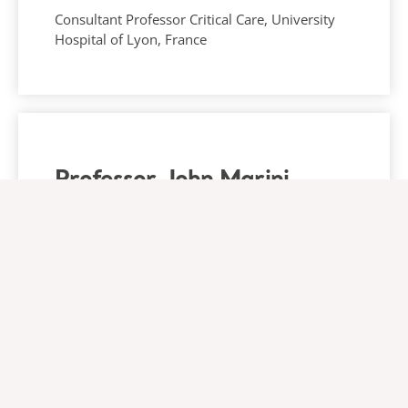
Consultant Professor Critical Care, University
Hospital of Lyon, France
Professor John Marini
Professor Critical Care MedicineRegions
Hospital and University of Minnesota,USA