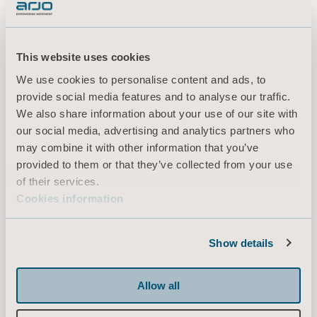
This website uses cookies
We use cookies to personalise content and ads, to
provide social media features and to analyse our traffic.
We also share information about your use of our site with
our social media, advertising and analytics partners who
may combine it with other information that you’ve
Seil for stå- og
provided to them or that they’ve collected from your use
oppreisingshjelpemiddel
of their services.
Cookies information
For stepping and walking practice.
Show details
LAST MER
Allow all