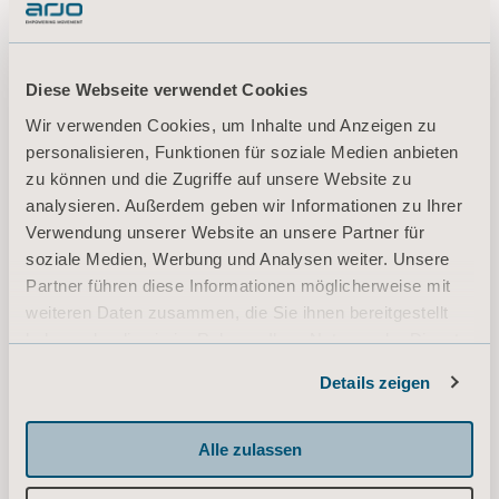
Diese Webseite verwendet Cookies
Wir verwenden Cookies, um Inhalte und Anzeigen zu
personalisieren, Funktionen für soziale Medien anbieten
zu können und die Zugriffe auf unsere Website zu
analysieren. Außerdem geben wir Informationen zu Ihrer
Verwendung unserer Website an unsere Partner für
Gurte für Steh- und
soziale Medien, Werbung und Analysen weiter. Unsere
Aufrichthilfen
Partner führen diese Informationen möglicherweise mit
weiteren Daten zusammen, die Sie ihnen bereitgestellt
For stepping and walking practice.
haben oder die sie im Rahmen Ihrer Nutzung der Dienste
gesammelt haben.
Details zeigen
Informationen zu Cookies
MEHR LADEN
Alle zulassen