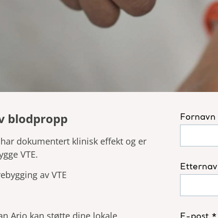
av blodpropp
ar dokumentert klinisk effekt og er
bygge VTE.
rebygging av VTE
n Arjo kan støtte dine lokale