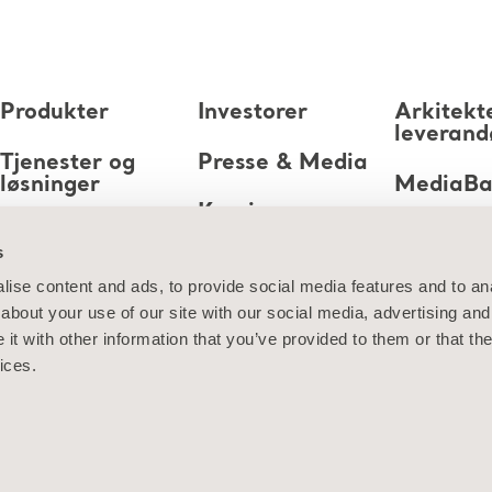
Produkter
Investorer
Arkitekt
leverand
Tjenester og
Presse & Media
løsninger
MediaB
Karriere
Kunnskap
s
Om oss
ise content and ads, to provide social media features and to anal
about your use of our site with our social media, advertising and
Kontakt oss
t with other information that you’ve provided to them or that the
ices.
jon om informasjonskapsler