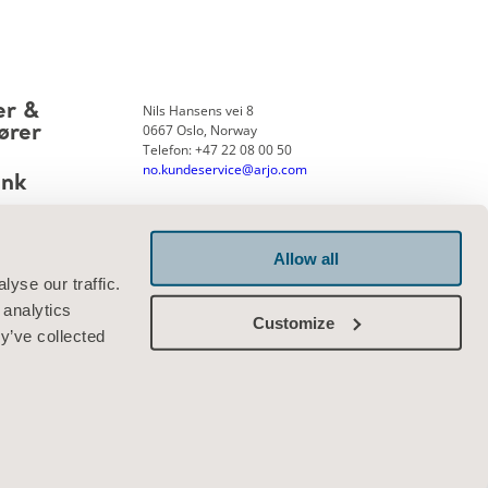
Nils Hansens vei 8
er &
0667 Oslo, Norway
ører
Telefon: +47 22 08 00 50
no.kundeservice@arjo.com
ank
Allow all
Kontakt oss
yse our traffic.
 analytics
Customize
y’ve collected