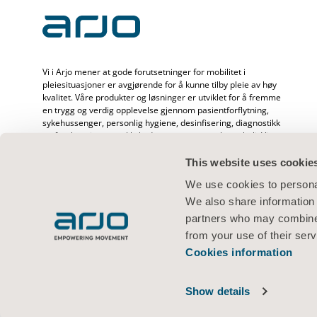
Vi i Arjo mener at gode forutsetninger for mobilitet i
pleiesituasjoner er avgjørende for å kunne tilby pleie av høy
kvalitet. Våre produkter og løsninger er utviklet for å fremme
en trygg og verdig opplevelse gjennom pasientforflytning,
sykehussenger, personlig hygiene, desinfisering, diagnostikk
og forebygging av trykkskader og venøs tromboemboli. Vi
har over 6500 ansatte over hele verden og mer enn 65 års
erfaring med pasientpleie og helsepersonell, og er opptatt
This website uses cookie
av å skape bedre helse hos mennesker som står overfor
We use cookies to personal
utfordringer knyttet til mobilitet.
We also share information 
partners who may combine i
from your use of their serv
Cookies information
Vilkår for bruk
Personvernerklæring
Nettstedserklæring
Informas
© 2026 Arjo · Med enerett
Show details