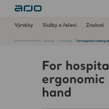
Výrobky
Služby a řešení
Znalosti
Domovská stránka
/
/
/
Znalosti
Arjo Blog
For hospitals looking t
For hospita
ergonomic r
hand