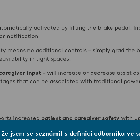
utomatically activated by lifting the brake pedal. 
or notification
ty means no additional controls – simply grad the b
vrability in tight spaces.
caregiver input
– will increase or decrease assist a
ages that can be associated with traditional power
ports increased
patient and caregiver safety
with u
, and up to 70% when moving down slopes.
, že jsem se seznámil s definicí odborníka ve 