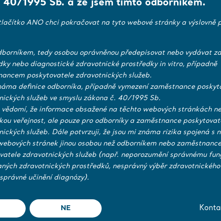
pports integration into hospital workflow.
 40/1995 Sb. a že jsem tímto odborníkem.
tlačítko ANO chci pokračovat na tyto webové stránky a výslovně p
 action, watch the Demo Video below
borníkem, tedy osobou oprávněnou předepisovat nebo vydávat zd
dky nebo diagnostické zdravotnické prostředky in vitro, případně
ancem poskytovatele zdravotnických služeb.
náma definice odborníka, případně vymezení zaměstnance poskyt
nických služeb ve smyslu zákona č. 40/1995 Sb.
 vědomí, že informace obsažené na těchto webových stránkách ne
ckou veřejnost, ale pouze pro odborníky a zaměstnance poskytovat
nických služeb. Dále potvrzuji, že jsou mi známa rizika spojená s 
webových stránek jinou osobou než odborníkem nebo zaměstnanc
vatele zdravotnických služeb (např. neporozumění správnému fun
aných zdravotnických prostředků, nesprávný výběr zdravotnického
správné učinění diagnózy).
NE
Konta