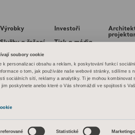
Výrobky
Investoři
Architekt
projekta
Služby a řešení
Tisk a média
MediaB
ívají soubory cookie
Znalosti
Kariéra
k personalizaci obsahu a reklam, k poskytování funkcí sociáln
O nás
Informace o tom, jak používáte naše webové stránky, sdílíme s 
sti sociálních sítí, reklamy a analytiky. Ti je mohou kombinovat 
Kontaktujte nás
é jim poskytnete anebo které o Vás shromáždí ve spojitosti s Va
ookie
se webových stránek
Informace o souborech cookie
referované
Statistické
Marketing