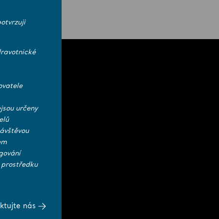
otvrzuji
ravotnické
ovatele
jsou určeny
elů
návštěvou
em
gování
 prostředku
ktujte nás