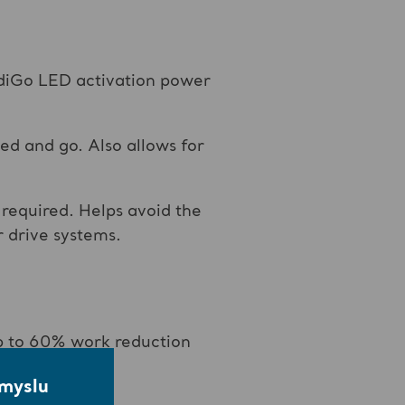
IndiGo LED activation power
ed and go. Also allows for
s required. Helps avoid the
 drive systems.
p to 60% work reduction
smyslu