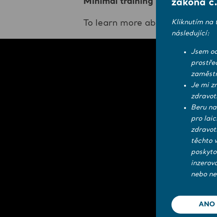
Minimal training
requirement su
zákona č.
Kliknutím na 
To learn more about IndiGo in
následující:
Jsem od
prostře
zaměstn
Je mi z
zdravot
Beru na
pro lai
zdravot
těchto 
poskyto
inzerov
nebo ne
ANO