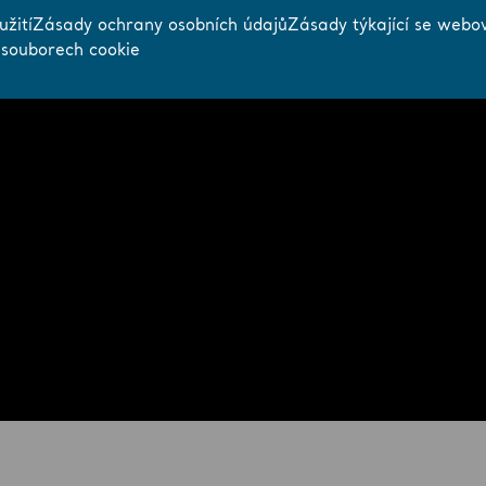
žití
Zásady ochrany osobních údajů
Zásady týkající se webo
 souborech cookie