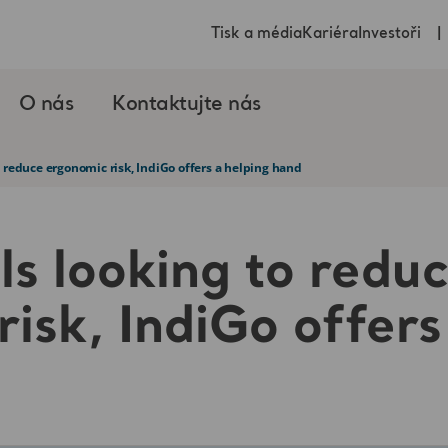
Tisk a média
Kariéra
Investoři
O nás
Kontaktujte nás
o reduce ergonomic risk, IndiGo offers a helping hand
ls looking to redu
isk, IndiGo offers