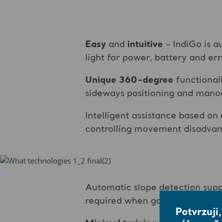
Easy
and
intuitive
– IndiGo is a
light for power, battery and err
Unique 360-degree
functionali
sideways positioning and manoeu
Intelligent assistance based on
controlling movement disadvant
Automatic slope detection sup
required when going up slopes
Potvrzuji