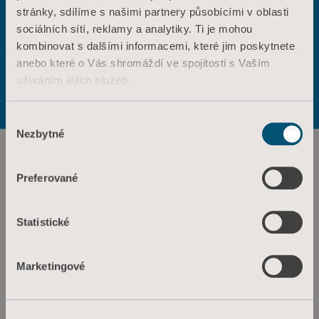
stránky, sdílíme s našimi partnery působícími v oblasti
ANO
NE
sociálních sítí, reklamy a analytiky. Ti je mohou
Kontaktujte nás
kombinovat s dalšími informacemi, které jim poskytnete
Výrobky
anebo které o Vás shromáždí ve spojitosti s Vaším
Služby a řešení
Podmínky použití
Zásady ochrany osobních údajů
užíváním jejich služeb.
Zásady týkající se webových stránek
Znalosti
Informace o souborech cookie
Informace o souborech cookie
Výběr
O nás
Nezbytné
souhlasu
Kontaktujte nás
Investoři
Preferované
Tisk a média
Statistické
Kariéra
Architekti a projektanti
Marketingové
MediaBank