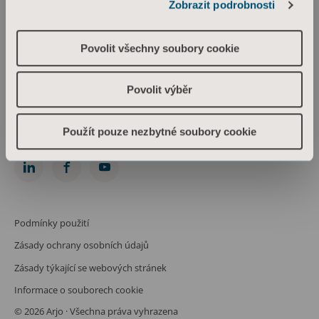
Zobrazit podrobnosti
Arjo Czech Republic s.r.o.
Škrétova 490/12
120 00 Praha 2
Povolit všechny soubory cookie
Česká republika
IČO: 469 62 549
Spis. zn.: C 274238 vedená u Městského soudu v Praze
Povolit výběr
Phone: +420 225 092 388
info.cz@arjo.com
Použít pouze nezbytné soubory cookie
Spojte se s námi
Podmínky použití
Zásady ochrany osobních údajů
Zásady týkající se webových stránek
Informace o souborech cookie
© 2026 Arjo · Všechna práva vyhrazena