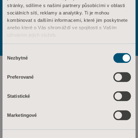
stránky, sdílíme s našimi partnery působícími v oblasti
ANO
NE
sociálních sítí, reklamy a analytiky. Ti je mohou
Kontaktujte nás
kombinovat s dalšími informacemi, které jim poskytnete
Výrobky
anebo které o Vás shromáždí ve spojitosti s Vaším
Služby a řešení
Podmínky použití
Zásady ochrany osobních údajů
užíváním jejich služeb.
Zásady týkající se webových stránek
Znalosti
Informace o souborech cookie
Informace o souborech cookie
Výběr
O nás
Nezbytné
souhlasu
Kontaktujte nás
Investoři
Preferované
Tisk a média
Statistické
Kariéra
Architekti a projektanti
Marketingové
MediaBank