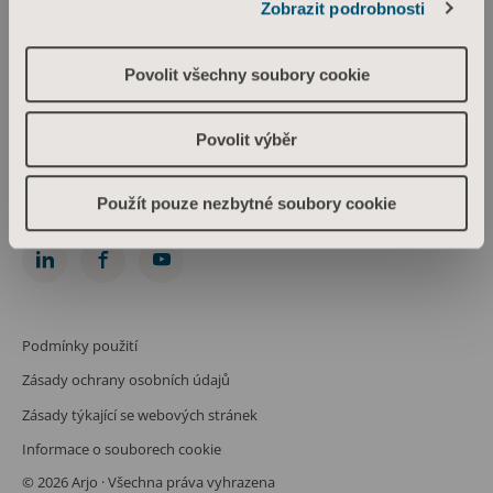
Zobrazit podrobnosti
Arjo Czech Republic s.r.o.
Škrétova 490/12
120 00 Praha 2
Povolit všechny soubory cookie
Česká republika
IČO: 469 62 549
Spis. zn.: C 274238 vedená u Městského soudu v Praze
Povolit výběr
Phone: +420 225 092 388
info.cz@arjo.com
Použít pouze nezbytné soubory cookie
Spojte se s námi
Podmínky použití
Zásady ochrany osobních údajů
Zásady týkající se webových stránek
Informace o souborech cookie
© 2026 Arjo · Všechna práva vyhrazena