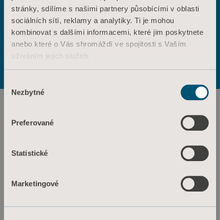
stránky, sdílíme s našimi partnery působícími v oblasti
ANO
NE
sociálních sítí, reklamy a analytiky. Ti je mohou
Kontaktujte nás
kombinovat s dalšími informacemi, které jim poskytnete
Výrobky
anebo které o Vás shromáždí ve spojitosti s Vaším
Služby a řešení
Podmínky použití
Zásady ochrany osobních údajů
užíváním jejich služeb.
Zásady týkající se webových stránek
Znalosti
Informace o souborech cookie
Informace o souborech cookie
Výběr
O nás
Nezbytné
souhlasu
Kontaktujte nás
Investoři
Preferované
Tisk a média
Statistické
Kariéra
Architekti a projektanti
Marketingové
MediaBank