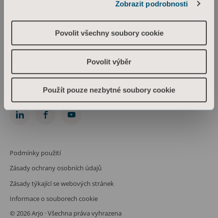
Zobrazit podrobnosti
Arjo Czech Republic s.r.o.
Škrétova 490/12
120 00 Praha 2
Povolit všechny soubory cookie
Česká republika
IČO: 469 62 549
Spis. zn.: C 274238 vedená u Městského soudu v Praze
Povolit výběr
Phone: +420 225 092 388
info.cz@arjo.com
Použít pouze nezbytné soubory cookie
Spojte se s námi
Podmínky použití
Zásady ochrany osobních údajů
Zásady týkající se webových stránek
Informace o souborech cookie
© 2026 Arjo · Všechna práva vyhrazena