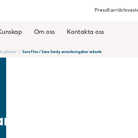
Press
Karriär
Invest
Kunskap
Om oss
Kontakta oss
/
ch gåselar
Sara Flex / Sara Stedy avtorkningsbar ståsele
ar