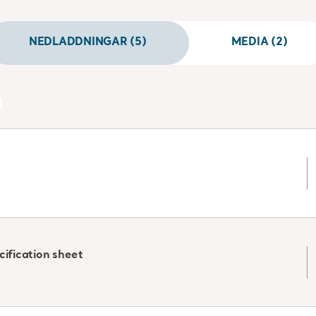
kommer i kontakt med patientens rygg hjälper till att hål
NEDLADDNINGAR (5)
MEDIA (2)
Denna sele ska endast användas tillsammans med Arjos s
kombinationerna som anges i bruksanvisningen.
cification sheet