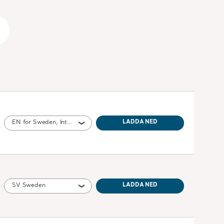
la selen i rätt läge.
tå- och lyfthjälpmedel enligt sidan med de tillåtna
EN for Sweden, International, United States of America, Australia, Belgium, Switzerland, Germany, Denmark, Spain, France, United Kingdom of Great Britain and Northern Ireland, Norway, Ireland, Canada, New Zealand, Italy, Netherlands, Portugal, Brazil, Austria, Russia, Finland, South Africa
LADDA NED
SV Sweden
LADDA NED