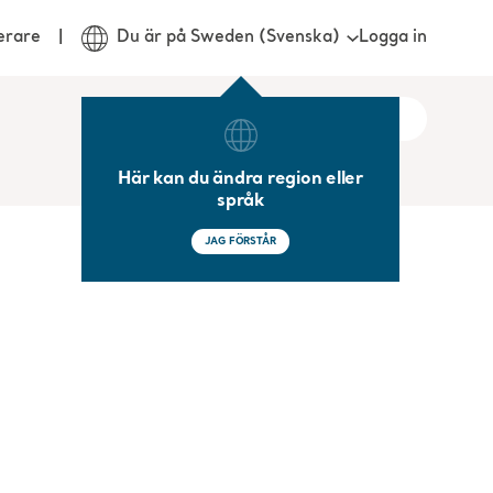
Logga in
erare
Du är på Sweden (Svenska)
Här kan du ändra region eller
språk
JAG FÖRSTÅR