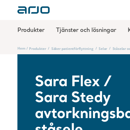
Produkter
Tjänster och lösningar
Hem
/
/
/
/
Produkter
Säker patientförflyttning
Selar
Ståselar o
Sara Flex /
Sara Stedy
avtorkningsb