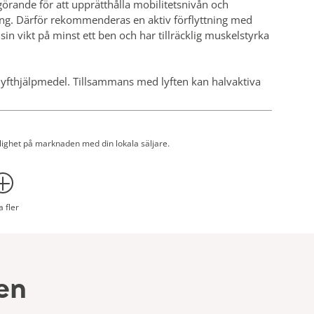
vgörande för att upprätthålla mobilitetsnivån och
ing. Därför rekommenderas en aktiv förflyttning med
in vikt på minst ett ben och har tillräcklig muskelstyrka
h lyfthjälpmedel. Tillsammans med lyften kan halvaktiva
stolen eller hygienenheten för förflyttning och kortare
ing och rehabiliteringsaktiviteter.
glighet på marknaden med din lokala säljare.
processen, dvs. inga selar tappas bort eller saknas, utan
ästpunkter är tillverkade av icke-poröst material och kan
a minskar det risken för att vätska tränger in och att
a fler
 kontakt med patienten, är fri från sömmar, remmar och
opp.
att förhindra att de två separeras och att bältet tappas
en
öra det lättare att välja rätt sele. Två clipsfästen på
 att säkerställa rätt passform. Det halkfria tyget som