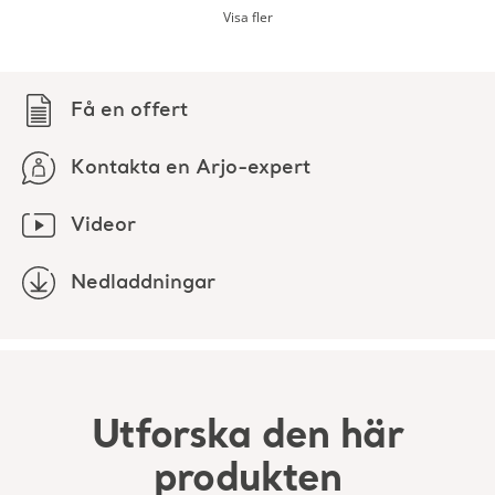
Denna sele ska endast användas tillsammans med Arjos
Visa fler
passiva lyftsystem (clipsfästen) enligt sidan med de tillåtna
kombinationerna som anges i bruksanvisningen.
Få en offert
Kontakta en Arjo-expert
Videor
Nedladdningar
Utforska den här
produkten