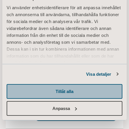
Vi använder enhetsidentifierare för att anpassa innehållet
Passive Clip Slings - Instructions for
och annonserna till användarna, tillhandahålla funktioner
use
Typ: Bruksanvisning (IFU)
för sociala medier och analysera vår trafik. Vi
vidarebefordrar även sådana identifierare och annan
information från din enhet till de sociala medier och
SV Sweden
annons- och analysföretag som vi samarbetar med.
Dessa kan i sin tur kombinera informationen med annan
LADDA NED
information som du har tillhandahållit eller som de har
samlat in när du har använt deras tjänster.
Information of Cookies
Arjo sling sizing and measurement
Visa detaljer
guide
Typ: Snabbreferensguide (QRG)
Tillåt alla
SV Sweden
Anpassa
LADDA NED