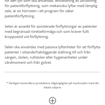
för patientförflyttning, som mekaniska lyftar med lämplig
sele, är en hörnsten i ett program för säker
patientförflyttning.
Selen är avsedd för assisterade förflyttningar av patienter
med begränsad rörelseförmåga och som kräver fullt
kroppsstöd vid förflyttning.
Selen ska användas med passiva lyftenheter för att förflytta
patienter i sittande/halvliggande ställning till och från
sängen, stolen, rullstolen eller hygienenheter under
vårdmoment och från golvet.
Selarna med clipsfästen används tillsammans med DPS-
lyftbyglar (Dynamic Positioning System), ett system som
gör det möjligt för vårdpersonalen att placera patienten i
* Vänligen kontrollera produktens tillgänglighet på marknaden med din
lokala säljare.
selen, från upprätt till tillbakalutad position, utan att
behöva göra det manuellt, vilket minskar den fysiska
ansträngningen.