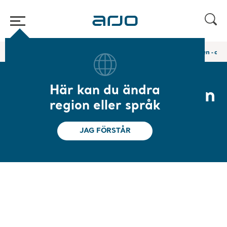
Hem
/
...
/
/
Selar för sittande förflyttning
Badsele med clipsfästen - ov
Här kan du ändra
Badsele med clipsfästen
region eller språk
- ovadderade ben
JAG FÖRSTÅR