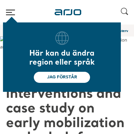
Hem
/
...
/
/
Academy-webbinarier och e-utbildningar
Practical interven
Här kan du ändra
❮ Tillbaka till webbinarier
region eller språk
Practical
JAG FÖRSTÅR
interventions and
case study on
early mobilization