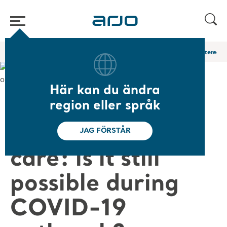
Hem
/
...
/
/
Academy-webbinarier och e-utbildningar
Person centered ca
Här kan du ändra
❮ Tillbaka till webbinarier
region eller språk
Person centered
JAG FÖRSTÅR
care: is it still
possible during
COVID-19