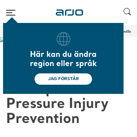
Hem
/
...
/
/
Academy-webbinarier och e-utbildningar
Patient Handling P
Här kan du ändra
❮ Tillbaka till webbinarier
region eller språk
Patient Handling
JAG FÖRSTÅR
Principles in
Pressure Injury
Prevention