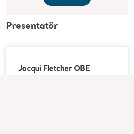
Presentatör
Jacqui Fletcher OBE
RN, MSc, PGC (Ed) BSc (Hons) FHEASenior
Nurse AdvisorIndependent Wound Care
Consultant