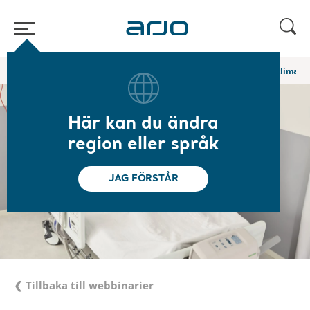
Hem
/
...
/
/
Academy-webbinarier och e-utbildningar
Das Mikroklima de
Här kan du ändra
region eller språk
JAG FÖRSTÅR
❮ Tillbaka till webbinarier