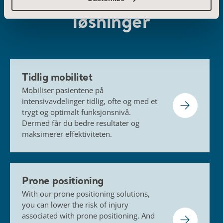
trygt og optimalt funksjonsnivå.
Dermed får du bedre resultater og
maksimerer effektiviteten.
Prone positioning
With our prone positioning solutions,
you can lower the risk of injury
associated with prone positioning. And
the number of caregivers… And the
physical effort needed to carry out a
safe and controlled manoeuvre every
time.
Rehabilitering
Når man tilrettelegger for mobilitet i