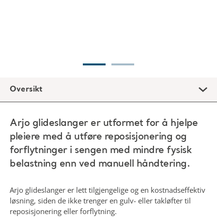
Arjo glideslanger er utformet for å hjelpe
pleiere med å utføre reposisjonering og
forflytninger i sengen med mindre fysisk
belastning enn ved manuell håndtering.
Arjo glideslanger er lett tilgjengelige og en kostnadseffektiv
løsning, siden de ikke trenger en gulv- eller takløfter til
reposisjonering eller forflytning.
Risikoen ved å flytte hele kroppsvekten til en
pleietrengende pasient er velkjent. Ved horisontale
forflytninger og mange bevegelser i sengen kan et
friksjonsreduserende glidelaken være en god løsning for å
redusere fysisk anstrengelse og forbedre pasientkomforten
(1,2)
Arjo glideslanger er laget av et førsteklasses stoff med lav