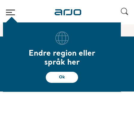
Start
/
...
/
/
Friction Reduction Devices
Arjo slide tubes
Endre region eller
Arjo slide tubes
språk her
Arjo glideslanger
Ok
Oversikt