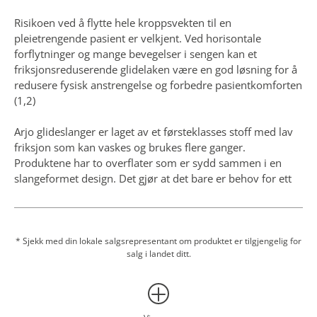
friksjon som kan vaskes og brukes flere ganger.
Produktene har to overflater som er sydd sammen i en
slangeformet design. Det gjør at det bare er behov for ett
produkt i stedet for to flate glidelaken for å oppnå samme
friksjonsreduksjon.
Bruk av glidelaken kan også bidra til å redusere risikoen
* Sjekk med din lokale salgsrepresentant om produktet er tilgjengelig for
salg i landet ditt.
for trykkskade. Utbredelsen og forekomsten av
trykkskader er høy ved mange helseinstitusjoner, og de har
en betydelig økonomisk innvirkning for institusjonene og
påvirker dessuten pasientenes livskvalitet, morbiditet og
mortalitet. Denne typen skader kan forebygges med
Vis mer
mobilitet og bruk av tekstiler med lav friksjonskoeffisient
for personer med eller med risiko for trykkskade, i tråd
med internasjonale anbefalinger (3).
Få et tilbud
(1) Fray M, Hignett S. Using patient handling equipment to
manage immobility in and around a bed. British Journal of
Kontakt en Arjo-ekspert
Nursing, 2015; vol 24, utgave 6:
(2) Bartnik LM, Rice MS. Comparison of caregiver forces
Nedlastinger
required for sliding a patient up in bed using an array of