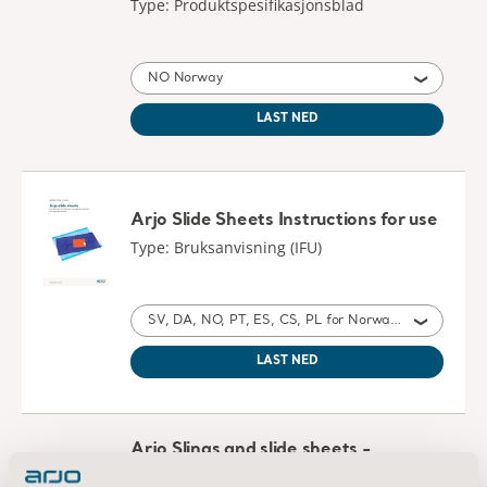
Type: Bruksanvisning (IFU)
SV, DA, NO, PT, ES, CS, PL for Norway, Poland, Denmark, Spain, Sweden, Portugal, Brazil, Czech Republic
LAST NED
Arjo Slings and slide sheets -
Technical Reference Guide and Parts
Overview
Type: Sales support material
NO Norway
LAST NED
* Sjekk med din lokale salgsrepresentant om produktet er tilgjengelig for