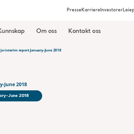
Presse
Karriere
Investorer
Leie
Kunnskap
Om oss
Kontakt oss
rjo interim report January-June 2018
ry-June 2018
uary-June 2018