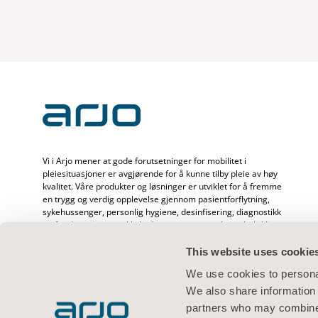
Vi i Arjo mener at gode forutsetninger for mobilitet i
pleiesituasjoner er avgjørende for å kunne tilby pleie av høy
kvalitet. Våre produkter og løsninger er utviklet for å fremme
en trygg og verdig opplevelse gjennom pasientforflytning,
sykehussenger, personlig hygiene, desinfisering, diagnostikk
og forebygging av trykkskader og venøs tromboemboli. Vi
har over 6500 ansatte over hele verden og mer enn 65 års
erfaring med pasientpleie og helsepersonell, og er opptatt
This website uses cookie
av å skape bedre helse hos mennesker som står overfor
We use cookies to personal
utfordringer knyttet til mobilitet.
We also share information 
partners who may combine i