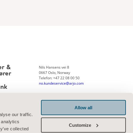
Nils Hansens vei 8
er &
0667 Oslo, Norway
ører
Telefon: +47 22 08 00 50
no.kundeservice@arjo.com
ank
Allow all
Kontakt oss
yse our traffic.
 analytics
Customize
y’ve collected