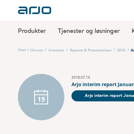
Produkter
Tjenester og løsninger
Start
/
/
/
/
/
Om oss
Investors
Reports & Presentations
2018
A
2018.07.19
Arjo interim report Janua
Arjo interim report Jan
19