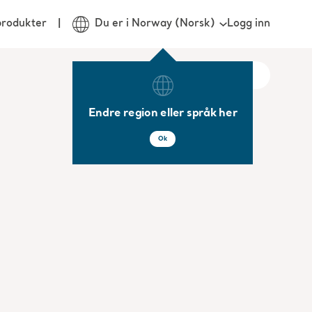
Logg inn
produkter
Du er i Norway (Norsk)
Endre region eller språk her
Ok