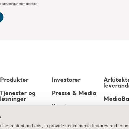
r utmaningar inom mobilitet.
Produkter
Investorer
Arkitekt
leverand
Tjenester og
Presse & Media
løsninger
MediaB
Karriere
Kunnskap
s
Om oss
ise content and ads, to provide social media features and to anal