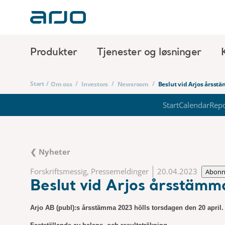
Produkter
Tjenester og løsninger
Start
/
/
/
/
Om oss
Investors
Newsroom
Beslut vid Arjos årsst
Start
Calendar
Repo
❮ Nyheter
Forskriftsmessig, Pressemeldinger
20.04.2023
Abon
Beslut vid Arjos årsstämm
Arjo AB (publ):s årsstämma 2023 hölls torsdagen den 20 april.