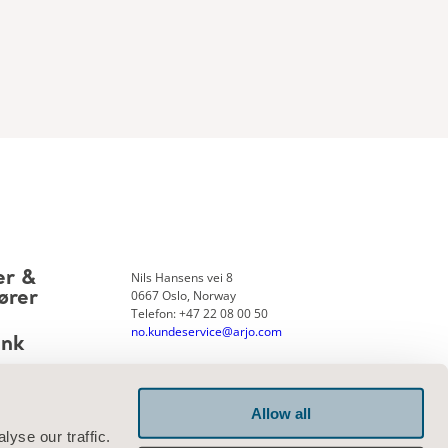
Nils Hansens vei 8
er &
0667 Oslo, Norway
ører
Telefon: +47 22 08 00 50
no.kundeservice@arjo.com
ank
Allow all
Kontakt oss
yse our traffic.