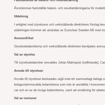
Fastställande av balans- och resultaträkning
Årsstämman fastställde balans- och resultaträkningarna för moder
Utdelning
I enlighet med styrelsens och verkställande direktörens förslag best
utdelningen kommer att utsändas av Euroclear Sweden AB med star
Ansvarsfrihet
Styrelseledamöterna och verkställande direktören beviljades ansvar
Val av styrelse
Till styrelseledamöter omvaldes Johan Malmquist (ordförande), Ca
Arvode till styrelsen
Arvode till styrelsen beslutades utgå med ett sammanlagt belopp 
bolagsstämmovalda ledamöterna som inte är anställda i koncernen. 
var och en av de övriga ledamöterna, samt att ersättning för arbet
Val av revisorer