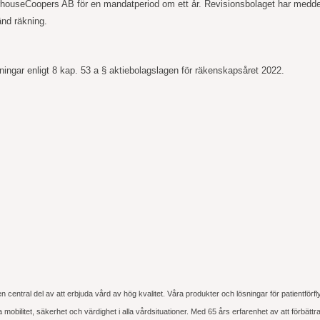
erhouseCoopers AB för en mandatperiod om ett år. Revisionsbolaget har medde
änd räkning.
ingar enligt 8 kap. 53 a § aktiebolagslagen för räkenskapsåret 2022.
 en central del av att erbjuda vård av hög kvalitet. Våra produkter och lösningar för patientför
bilitet, säkerhet och värdighet i alla vårdsituationer. Med 65 års erfarenhet av att förbättr