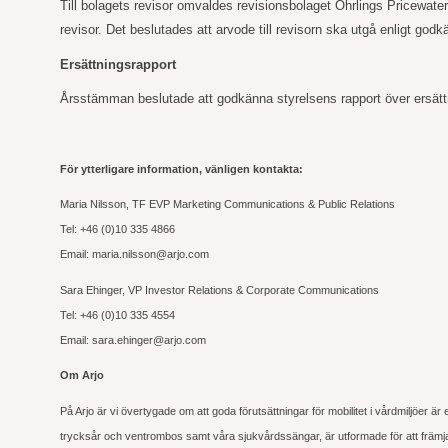
Till bolagets revisor omvaldes revisionsbolaget Öhrlings Pricewat
revisor. Det beslutades att arvode till revisorn ska utgå enligt godk
Ersättningsrapport
Årsstämman beslutade att godkänna styrelsens rapport över ersättn
För ytterligare information, vänligen kontakta:
Maria Nilsson, TF EVP Marketing Communications & Public Relations
Tel: +46 (0)10 335 4866
Email: maria.nilsson@arjo.com
Sara Ehinger, VP Investor Relations & Corporate Communications
Tel: +46 (0)10 335 4554
Email: sara.ehinger@arjo.com
Om Arjo
På Arjo är vi övertygade om att goda förutsättningar för mobilitet i vårdmiljöer är
trycksår och ventrombos samt våra sjukvårdssängar, är utformade för att främja mo