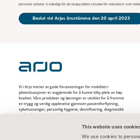
personer arbetar vi ständigt för att skapa bättre resultat för människor som möte
Beslut vid Arjos årsstämma den 20 april 2023
Vi i Arjo mener at gode forutsetninger for mobilitet i
pleiesituasjoner er avgjørende for å kunne tilby pleie av høy
kvalitet. Våre produkter og løsninger er utviklet for å fremme
en trygg og verdig opplevelse gjennom pasientforflytning,
sykehussenger, personlig hygiene, desinfisering, diagnostikk
og forebygging av trykkskader og venøs tromboemboli. Vi
har over 6500 ansatte over hele verden og mer enn 65 års
erfaring med pasientpleie og helsepersonell, og er opptatt
This website uses cookie
av å skape bedre helse hos mennesker som står overfor
We use cookies to personal
utfordringer knyttet til mobilitet.