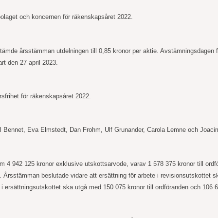
bolaget och koncernen för räkenskapsåret 2022.
ämde årsstämman utdelningen till 0,85 kronor per aktie. Avstämningsdagen för rä
t den 27 april 2023.
sfrihet för räkenskapsåret 2022.
rl Bennet, Eva Elmstedt, Dan
Frohm, Ulf
Grunander, Carola Lemne och Joacim
om 4
942
125
kronor exklusive utskottsarvode, varav 1
578
375
kronor till or
Årsstämman beslutade vidare att ersättning för arbete i revisionsutskottet 
e i ersättningsutskottet ska utgå med 150
075
kronor till ordföranden och 106
6