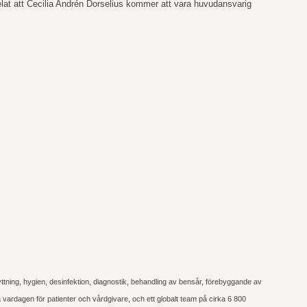
lat att Cecilia Andrén Dorselius kommer att vara huvudansvarig
flyttning, hygien, desinfektion, diagnostik, behandling av bensår, förebyggande av
a vardagen för patienter och vårdgivare, och ett globalt team på cirka 6 800