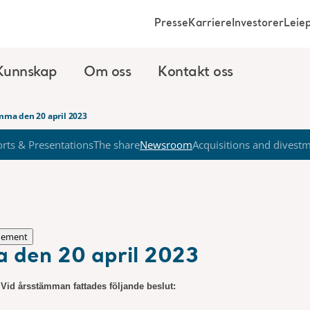
Presse
Karriere
Investorer
Leie
Kunnskap
Om oss
Kontakt oss
ämma den 20 april 2023
rts & Presentations
The share
Newsroom
Acquisitions and divest
nement
a den 20 april 2023
 Vid årsstämman fattades följande beslut: