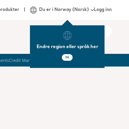
Logg inn
produkter
Du er i Norway (Norsk)
Endre region eller språk her
Ok
ments
Credit Market