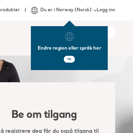
Logg inn
produkter
Du er i Norway (Norsk)
Endre region eller språk her
Ok