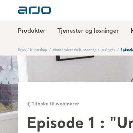
Produkter
Tjenester og løsninger
Start
/
/
/
Kunnskap
Akademiets webinarer og e-læringer
Episode
❮ Tilbake til webinarer
Episode 1 : "