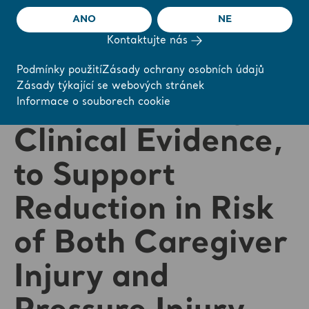
of Patient
ANO
NE
Handling and
Kontaktujte nás
Positioning
Podmínky použití
Zásady ochrany osobních údajů
Zásady týkající se webových stránek
Devices Through
Informace o souborech cookie
Clinical Evidence,
to Support
Reduction in Risk
of Both Caregiver
Injury and