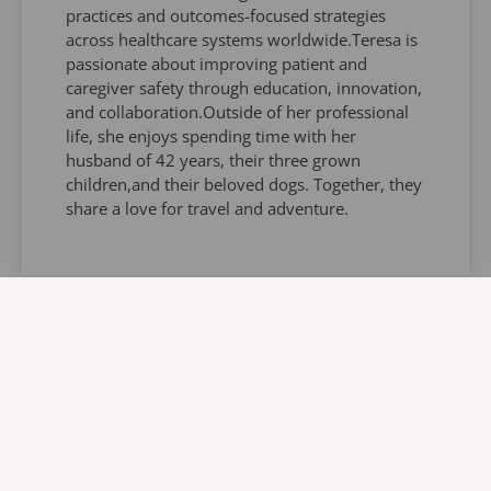
practices and outcomes-focused strategies
across healthcare systems worldwide.​Teresa is
passionate about improving patient and
caregiver safety through education, innovation,
and collaboration.Outside of her professional
life, she enjoys spending time with her
husband of 42 years, their three grown
children,and their beloved dogs. Together, they
share a love for travel and adventure.
Ulrika Olsson
VP Global Academy and Head of
Governmental Affairs - Arjo
Ulrika Olsson has a clinical background as a