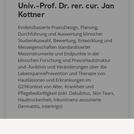
Univ.-Prof. Dr. rer. cur. Jan
Kottner
Evidenzbasierte PraxisDesign, Planung,
Durchführung und Auswertung klinischer
StudienAuswahl, Bewertung, Entwicklung und
Messeigenschaften standardisierter
Messinstrumente und Endpunkte in der
klinischen Forschung und PraxisHautstruktur
und -funktion und Veränderungen über die
LebenspannePrävention und Therapie von
Hautläsionen und Erkrankungen im
G29Kontext von Alter, Krankheit und
Pflegebedürftigkeit (inkl. Dekubitus, Skin Tears,
Hauttrockenheit, Inkontinenz-assoziierte
Dermatitis, Intertrigo)