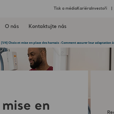
Tisk a média
Kariéra
Investoři
O nás
Kontaktujte nás
[1/4] Choix et mise en place des harnais - Comment assurer leur adaptation à 
 mise en