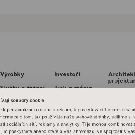
Výrobky
Investoři
Architekt
projekta
Služby a řešení
Tisk a média
MediaB
ívají soubory cookie
Znalosti
Kariéra
k personalizaci obsahu a reklam, k poskytování funkcí sociáln
O nás
Informace o tom, jak používáte naše webové stránky, sdílíme s 
sti sociálních sítí, reklamy a analytiky. Ti je mohou kombinovat 
Kontaktujte nás
é jim poskytnete anebo které o Vás shromáždí ve spojitosti s Va