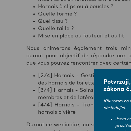
Harnais à clips ou à boucles ?
Quelle forme ?
Quel tissu ?
Quelle taille ?
Mise en place au fauteuil et au lit
Nous animerons également trois mini
auront pour objectif de répondre aux 
que vous pouvez rencontrer avec certain
[2/4] Harnais - Gestion de la conti
Potvrzuji
des harnais de toilette
zákona č.
[3/4] Harnais - Soins au lit / Mise e
membres et de latéralisation et des 
Kliknutím na 
[4/4] Harnais - Transferts allongés
následující:
harnais civière
Jsem od
Durant ce webinaire, un sondage sera ré
prostře