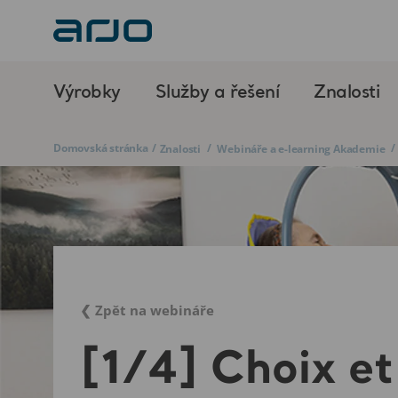
Výrobky
Služby a řešení
Znalosti
Domovská stránka
/
/
/
Znalosti
Webináře a e-learning Akademie
❮ Zpět na webináře
[1/4] Choix et