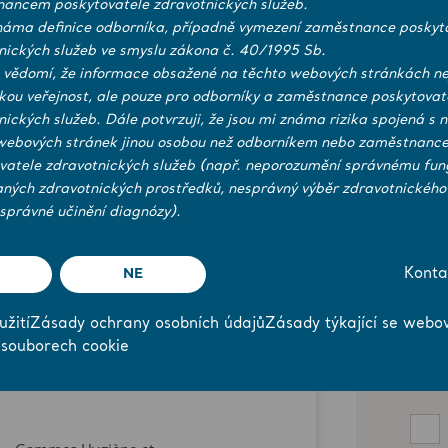
ur les harnais, que nous pourrons
ancem poskytovatele zdravotnických služeb.
náma definice odborníka, případně vymezení zaměstnance poskyt
nických služeb ve smyslu zákona č. 40/1995 Sb.
 vědomí, že informace obsažené na těchto webových stránkách ne
ckou veřejnost, ale pouze pro odborníky a zaměstnance poskytovat
nických služeb. Dále potvrzuji, že jsou mi známa rizika spojená s 
webových stránek jinou osobou než odborníkem nebo zaměstnanc
vatele zdravotnických služeb (např. neporozumění správnému fun
aných zdravotnických prostředků, nesprávný výběr zdravotnického
správné učinění diagnózy).
NE
Konta
žití
Zásady ochrany osobních údajů
Zásady týkající se webo
 souborech cookie