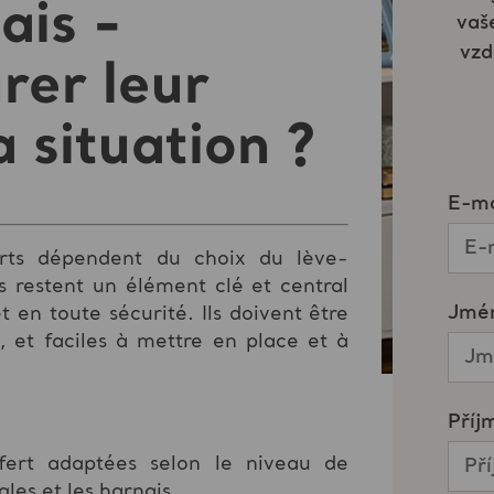
ais -
er leur
 situation ?
ferts dépendent du choix du lève-
s restent un élément clé et central
t en toute sécurité. Ils doivent être
s, et faciles à mettre en place et à
sfert adaptées selon le niveau de
gles et les harnais