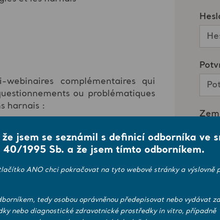
-webinaires complémentaires qui
questionnements ou problématiques
s harnais :
nence / Mise en place et utilisation
, že jsem se seznámil s definicí odborníka ve 
 40/1995 Sb. a že jsem tímto odborníkem.
n place et utilisation des harnais de
draps de glisse
tlačítko ANO chci pokračovat na tyto webové stránky a výslovně p
 / Mise en place et utilisation des
borníkem, tedy osobou oprávněnou předepisovat nebo vydávat zd
alisé afin de connaître vos souhaits
dky nebo diagnostické zdravotnické prostředky in vitro, případně