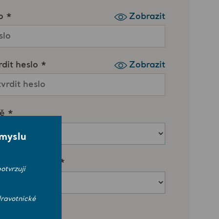
smyslu
otvrzuji
ravotnické