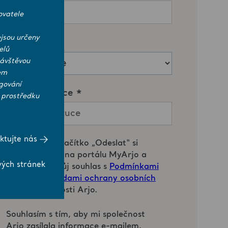
ovatele
jsou určeny
elů
návštěvou
em
gování
 prostředku
ktujte nás
vých stránek