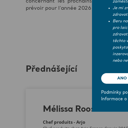
concernant les prochains webinaires s
zaměstn
prévoir pour l'année 2026.
Je mi z
zdravot
Beru na
pro lai
zdravot
těchto 
poskyto
inzerov
nebo ne
Přednášející
ANO
Podmínky pou
Informace o
Mélissa Roose
Chef produits - Arjo