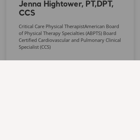
Jenna Hightower, PT,DPT,
CCS
Critical Care Physical TherapistAmerican Board
of Physical Therapy Specialties (ABPTS) Board
Certified Cardiovascular and Pulmonary Clinical
Specialist (CCS)
About us