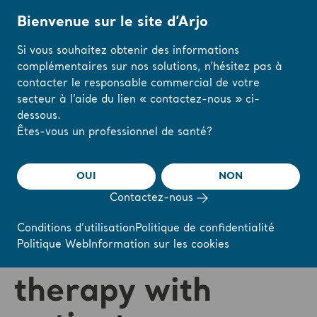
Bienvenue sur le site d’Arjo
Si vous souhaitez obtenir des informations
complémentaires sur nos solutions, n’hésitez pas à
Accueil
/
...
/
/
Webinaires et formations en ligne de l’Académie Arjo
Bene
contacter le responsable commercial de votre
secteur à l’aide du lien « contactez-nous » ci-
dessous.
Modifiez votre
Êtes-vous un professionnel de santé?
❮ Retour aux webinaires
région ou votre
langue ici
OUI
NON
Benefits of
Contactez-nous
J'AI COMPRIS
intermittent
Conditions d’utilisation
Politique de confidentialité
Politique Web
Information sur les cookies
verticalization
therapy with