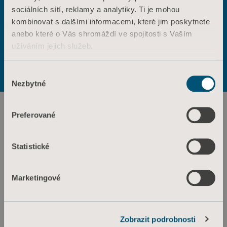
sociálních sítí, reklamy a analytiky. Ti je mohou
Výrobky
ANO
NE
kombinovat s dalšími informacemi, které jim poskytnete
Služby a řešení
Kontaktujte nás
anebo které o Vás shromáždí ve spojitosti s Vaším
užíváním jejich služeb.
Znalosti
Podmínky použití
Zásady ochrany osobních údajů
Zásady týkající se webových stránek
O nás
Informace o souborech cookie
Výběr
Informace o souborech cookie
Kontaktujte nás
Nezbytné
souhlasu
Investoři
Preferované
Tisk a média
Kariéra
Statistické
Architekti a projektanti
MediaBank
Marketingové
Arjo Czech Republic s.r.o.
Zobrazit podrobnosti
Škrétova 490/12