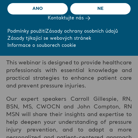
approach
ANO
NE
Kontaktujte nás
Podmínky použití
Zásady ochrany osobních údajů
Knowing what actions to take, and when, can
Zásady týkající se webových stránek
make all the difference in preventing pressure
Informace o souborech cookie
injuries from developing.
This webinar is designed to provide healthcare
professionals with essential knowledge and
practical strategies to enhance patient care
and prevent pressure injuries.
Our expert speakers Carroll Gillespie, RN,
BSN, MS, CWOCN and John Compton, RN
MSN will share their insights and expertise to
help deepen your understanding of pressure
injury prevention, and to adopt a more
personalized and patient-centered approach