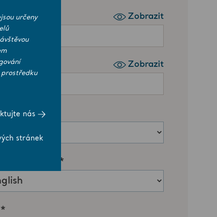
jsou určeny
elů
návštěvou
em
gování
 prostředku
ktujte nás
vých stránek