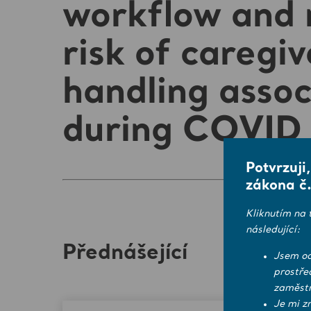
workflow and 
risk of caregiv
handling assoc
during COVID
Potvrzuji
zákona č.
Kliknutím na 
následující:
Přednášející
Jsem od
prostře
zaměstn
Je mi z