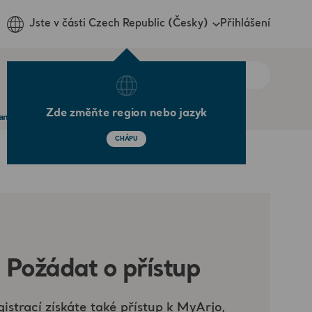
Přihlášení
Jste v části Czech Republic (Česky)
Zde změňte region nebo jazyk
handling associated injury during COVID 19
CHÁPU