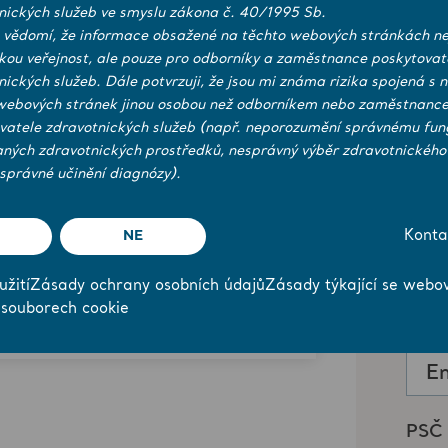
nických služeb ve smyslu zákona č. 40/1995 Sb.
 vědomí, že informace obsažené na těchto webových stránkách ne
ckou veřejnost, ale pouze pro odborníky a zaměstnance poskytovat
nických služeb. Dále potvrzuji, že jsou mi známa rizika spojená s 
webových stránek jinou osobou než odborníkem nebo zaměstnanc
vatele zdravotnických služeb (např. neporozumění správnému fun
aných zdravotnických prostředků, nesprávný výběr zdravotnického
správné učinění diagnózy).
NE
Konta
žití
Zásady ochrany osobních údajů
Zásady týkající se webo
 and Hygiene
 souborech cookie