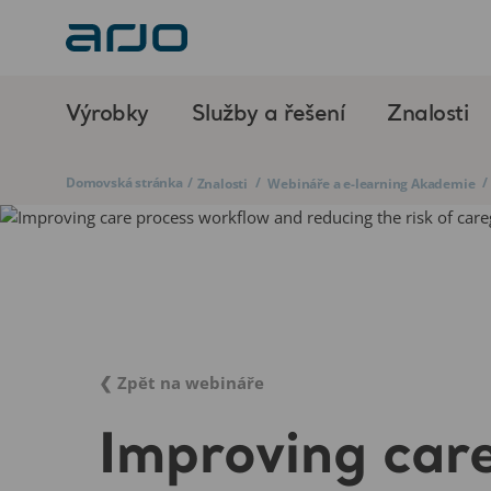
Výrobky
Služby a řešení
Znalosti
Domovská stránka
/
/
/
Znalosti
Webináře a e-learning Akademie
❮ Zpět na webináře
Improving car