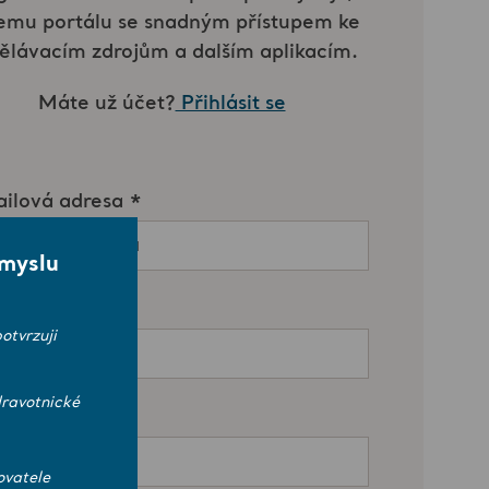
smyslu
otvrzuji
ravotnické
ovatele