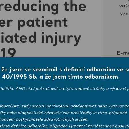
reducing the
er patient
iated injury
 19
, že jsem se seznámil s definicí odborníka ve 
 40/1995 Sb. a že jsem tímto odborníkem.
tlačítko ANO chci pokračovat na tyto webové stránky a výslovně p
borníkem, tedy osobou oprávněnou předepisovat nebo vydávat zd
dky nebo diagnostické zdravotnické prostředky in vitro, případně
ancem poskytovatele zdravotnických služeb.
náma definice odborníka, případně vymezení zaměstnance poskyt