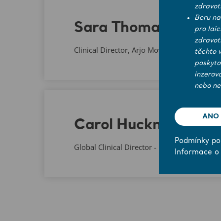
zdravot
Beru na
Sara Thomas
pro lai
zdravot
Clinical Director, Arjo Move
těchto 
poskyto
inzerov
nebo ne
ANO
Carol Hucknall
Podmínky pou
Global Clinical Director - Patient Handling
Informace o