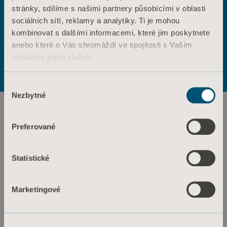
stránky, sdílíme s našimi partnery působícími v oblasti
ANO
NE
sociálních sítí, reklamy a analytiky. Ti je mohou
Kontaktujte nás
kombinovat s dalšími informacemi, které jim poskytnete
Výrobky
anebo které o Vás shromáždí ve spojitosti s Vaším
Služby a řešení
Podmínky použití
Zásady ochrany osobních údajů
užíváním jejich služeb.
Zásady týkající se webových stránek
Znalosti
Informace o souborech cookie
Informace o souborech cookie
Výběr
O nás
Nezbytné
souhlasu
Kontaktujte nás
Investoři
Preferované
Tisk a média
Statistické
Kariéra
Architekti a projektanti
Marketingové
MediaBank