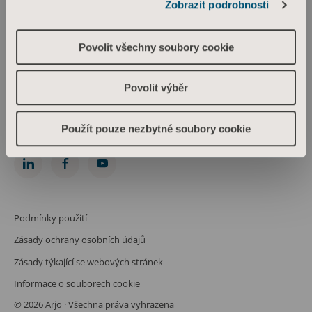
Zobrazit podrobnosti
Arjo Czech Republic s.r.o.
Škrétova 490/12
120 00 Praha 2
Povolit všechny soubory cookie
Česká republika
IČO: 469 62 549
Spis. zn.: C 274238 vedená u Městského soudu v Praze
Povolit výběr
Phone: +420 225 092 388
info.cz@arjo.com
Použít pouze nezbytné soubory cookie
Spojte se s námi
Podmínky použití
Zásady ochrany osobních údajů
Zásady týkající se webových stránek
Informace o souborech cookie
© 2026 Arjo · Všechna práva vyhrazena