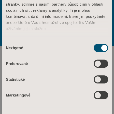
stránky, sdílíme s našimi partnery působícími v oblasti
ANO
NE
sociálních sítí, reklamy a analytiky. Ti je mohou
Kontaktujte nás
kombinovat s dalšími informacemi, které jim poskytnete
Výrobky
anebo které o Vás shromáždí ve spojitosti s Vaším
Služby a řešení
Podmínky použití
Zásady ochrany osobních údajů
užíváním jejich služeb.
Zásady týkající se webových stránek
Znalosti
Informace o souborech cookie
Informace o souborech cookie
Výběr
O nás
Nezbytné
souhlasu
Kontaktujte nás
Investoři
Preferované
Tisk a média
Statistické
Kariéra
Architekti a projektanti
Marketingové
MediaBank