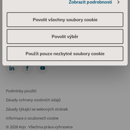
Zobrazit podrobnosti
Arjo Czech Republic s.r.o.
Škrétova 490/12
120 00 Praha 2
Povolit všechny soubory cookie
Česká republika
IČO: 469 62 549
Spis. zn.: C 274238 vedená u Městského soudu v Praze
Povolit výběr
Phone: +420 225 092 388
info.cz@arjo.com
Použít pouze nezbytné soubory cookie
Spojte se s námi
Podmínky použití
Zásady ochrany osobních údajů
Zásady týkající se webových stránek
Informace o souborech cookie
© 2026 Arjo · Všechna práva vyhrazena