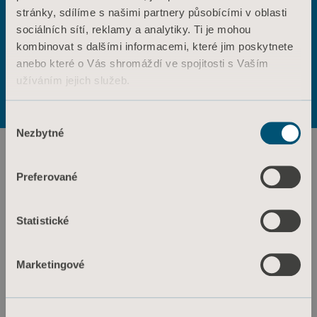
stránky, sdílíme s našimi partnery působícími v oblasti
ANO
NE
sociálních sítí, reklamy a analytiky. Ti je mohou
Kontaktujte nás
kombinovat s dalšími informacemi, které jim poskytnete
Výrobky
anebo které o Vás shromáždí ve spojitosti s Vaším
Služby a řešení
Podmínky použití
Zásady ochrany osobních údajů
užíváním jejich služeb.
Zásady týkající se webových stránek
Znalosti
Informace o souborech cookie
Informace o souborech cookie
Výběr
O nás
Nezbytné
souhlasu
Kontaktujte nás
Investoři
Preferované
Tisk a média
Statistické
Kariéra
Architekti a projektanti
Marketingové
MediaBank