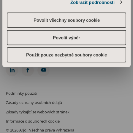
Zobrazit podrobnosti
Arjo Czech Republic s.r.o.
Škrétova 490/12
120 00 Praha 2
Povolit všechny soubory cookie
Česká republika
IČO: 469 62 549
Spis. zn.: C 274238 vedená u Městského soudu v Praze
Povolit výběr
Phone: +420 225 092 388
info.cz@arjo.com
Použít pouze nezbytné soubory cookie
Spojte se s námi
Podmínky použití
Zásady ochrany osobních údajů
Zásady týkající se webových stránek
Informace o souborech cookie
© 2026 Arjo · Všechna práva vyhrazena