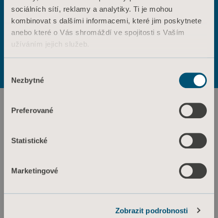
sociálních sítí, reklamy a analytiky. Ti je mohou
Výrobky
ANO
NE
kombinovat s dalšími informacemi, které jim poskytnete
Služby a řešení
Kontaktujte nás
anebo které o Vás shromáždí ve spojitosti s Vaším
užíváním jejich služeb.
Znalosti
Podmínky použití
Zásady ochrany osobních údajů
Zásady týkající se webových stránek
O nás
Informace o souborech cookie
Výběr
Informace o souborech cookie
Kontaktujte nás
Nezbytné
souhlasu
Investoři
Preferované
Tisk a média
Kariéra
Statistické
Architekti a projektanti
MediaBank
Marketingové
Arjo Czech Republic s.r.o.
Zobrazit podrobnosti
Škrétova 490/12