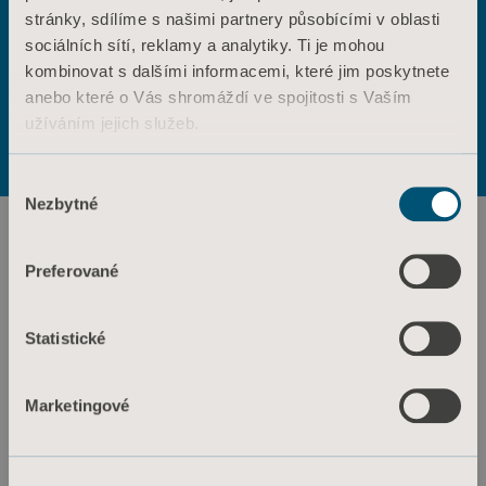
stránky, sdílíme s našimi partnery působícími v oblasti
ANO
NE
sociálních sítí, reklamy a analytiky. Ti je mohou
Kontaktujte nás
kombinovat s dalšími informacemi, které jim poskytnete
Výrobky
anebo které o Vás shromáždí ve spojitosti s Vaším
Služby a řešení
Podmínky použití
Zásady ochrany osobních údajů
užíváním jejich služeb.
Zásady týkající se webových stránek
Znalosti
Informace o souborech cookie
Informace o souborech cookie
Výběr
O nás
Nezbytné
souhlasu
Kontaktujte nás
Investoři
Preferované
Tisk a média
Statistické
Kariéra
Architekti a projektanti
Marketingové
MediaBank