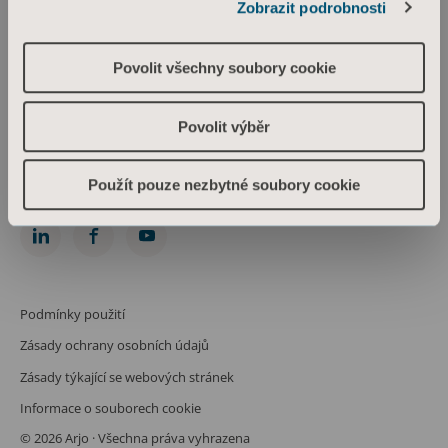
Zobrazit podrobnosti
Arjo Czech Republic s.r.o.
Škrétova 490/12
120 00 Praha 2
Povolit všechny soubory cookie
Česká republika
IČO: 469 62 549
Spis. zn.: C 274238 vedená u Městského soudu v Praze
Povolit výběr
Phone: +420 225 092 388
info.cz@arjo.com
Použít pouze nezbytné soubory cookie
Spojte se s námi
Podmínky použití
Zásady ochrany osobních údajů
Zásady týkající se webových stránek
Informace o souborech cookie
© 2026 Arjo · Všechna práva vyhrazena