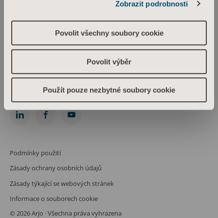
Zobrazit podrobnosti
Arjo Czech Republic s.r.o.
Škrétova 490/12
120 00 Praha 2
Povolit všechny soubory cookie
Česká republika
IČO: 469 62 549
Spis. zn.: C 274238 vedená u Městského soudu v Praze
Povolit výběr
Phone: +420 225 092 388
info.cz@arjo.com
Použít pouze nezbytné soubory cookie
Spojte se s námi
Podmínky použití
Zásady ochrany osobních údajů
Zásady týkající se webových stránek
Informace o souborech cookie
© 2026 Arjo · Všechna práva vyhrazena