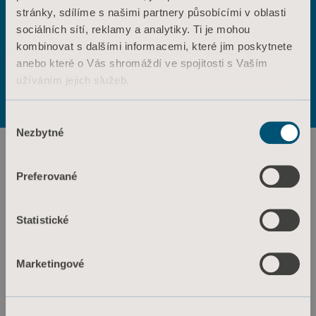
stránky, sdílíme s našimi partnery působícími v oblasti
ANO
NE
sociálních sítí, reklamy a analytiky. Ti je mohou
Kontaktujte nás
kombinovat s dalšími informacemi, které jim poskytnete
Výrobky
anebo které o Vás shromáždí ve spojitosti s Vaším
Služby a řešení
Podmínky použití
Zásady ochrany osobních údajů
užíváním jejich služeb.
Zásady týkající se webových stránek
Znalosti
Informace o souborech cookie
Informace o souborech cookie
Výběr
O nás
Nezbytné
souhlasu
Kontaktujte nás
Investoři
Preferované
Tisk a média
Statistické
Kariéra
Architekti a projektanti
Marketingové
MediaBank