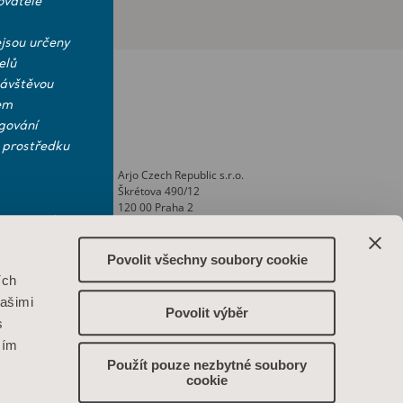
ovatele
jsou určeny
elů
návštěvou
em
gování
 prostředku
Arjo Czech Republic s.r.o.
i a
Škrétova 490/12
nti
120 00 Praha 2
Česká republika
ktujte nás
ank
IČO: 469 62 549
Spis. zn.: C 274238 vedená u Městského
Povolit všechny soubory cookie
vých stránek
soudu v Praze
ích
Phone: +420 225 092 388
našimi
info.cz@arjo.com
Povolit výběr
s
Spojte se s námi
ším
Použít pouze nezbytné soubory
cookie