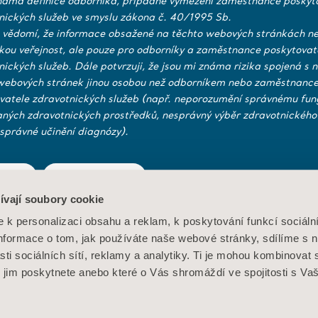
náma definice odborníka, případně vymezení zaměstnance poskyt
nických služeb ve smyslu zákona č. 40/1995 Sb.
 vědomí, že informace obsažené na těchto webových stránkách ne
ckou veřejnost, ale pouze pro odborníky a zaměstnance poskytovat
nických služeb. Dále potvrzuji, že jsou mi známa rizika spojená s 
webových stránek jinou osobou než odborníkem nebo zaměstnanc
vatele zdravotnických služeb (např. neporozumění správnému fun
aných zdravotnických prostředků, nesprávný výběr zdravotnického
správné učinění diagnózy).
Výrobky
Investoři
Architekt
projekta
Služby a řešení
Tisk a média
NE
Konta
MediaB
ívají soubory cookie
Znalosti
Kariéra
žití
Zásady ochrany osobních údajů
Zásady týkající se webo
k personalizaci obsahu a reklam, k poskytování funkcí sociáln
 souborech cookie
O nás
Informace o tom, jak používáte naše webové stránky, sdílíme s 
sti sociálních sítí, reklamy a analytiky. Ti je mohou kombinovat 
Kontaktujte nás
é jim poskytnete anebo které o Vás shromáždí ve spojitosti s Va