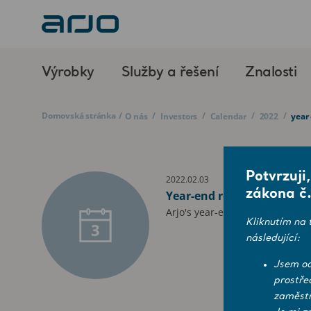
Výrobky
Služby a řešení
Znalosti
Domovská stránka
/
/
/
/
/
O nás
Investors
Calendar
2022
year
Potvrzuji
2022.02.03
zákona č.
Year-end report for 2021
Arjo's year-end report for 2021
Kliknutím na 
3
následující:
Jsem od
prostře
zaměstn