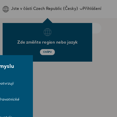
Přihlášení
Jste v části Czech Republic (Česky)
Zde změňte region nebo jazyk
CHÁPU
smyslu
otvrzuji
ravotnické