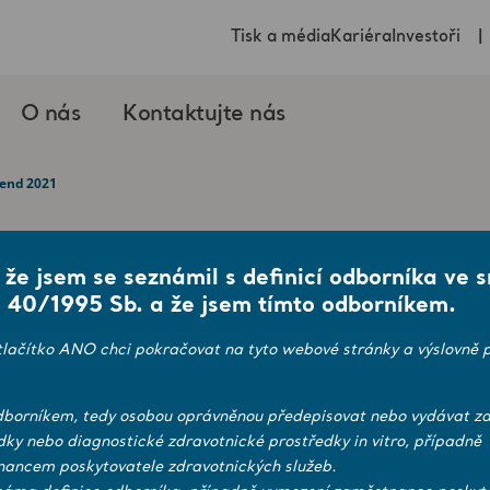
Tisk a média
Kariéra
Investoři
O nás
Kontaktujte nás
 end 2021
, že jsem se seznámil s definicí odborníka ve 
 40/1995 Sb. a že jsem tímto odborníkem.
 will be published on February 3, 2022.
tlačítko ANO chci pokračovat na tyto webové stránky a výslovně p
borníkem, tedy osobou oprávněnou předepisovat nebo vydávat zd
dky nebo diagnostické zdravotnické prostředky in vitro, případně
ancem poskytovatele zdravotnických služeb.