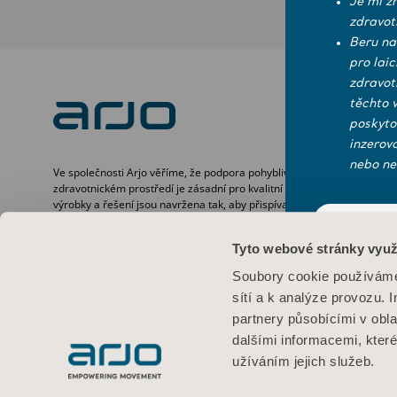
Je mi z
zdravot
Beru na
pro lai
zdravot
těchto 
poskyto
inzerov
nebo ne
Ve společnosti Arjo věříme, že podpora pohyblivosti ve
zdravotnickém prostředí je zásadní pro kvalitní péči. Naše
výrobky a řešení jsou navržena tak, aby přispívala k
bezpečné a důstojné péči prostřednictvím manipulace s
ANO
pacienty, nemocničních lůžek, osobní hygieny, dezinfekce,
Tyto webové stránky využ
diagnostiky a prevence dekubitů i žilního tromboembolismu.
Podmínky pou
S více než 6 500 lidmi po celém světě se již šedesát let
Soubory cookie používáme 
staráme o pacienty i zdravotnické pracovníky a zavazujeme
Informace o
sítí a k analýze provozu. 
se k tomu, abychom lidem se sníženou pohyblivostí umožnili
dosahovat lepších výsledků.
partnery působícími v obla
dalšími informacemi, kter
užíváním jejich služeb.