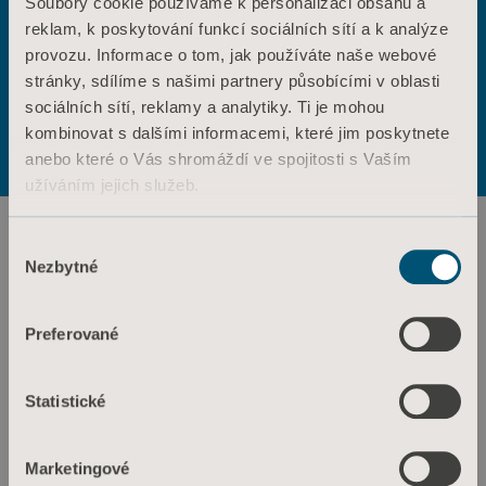
Soubory cookie používáme k personalizaci obsahu a
reklam, k poskytování funkcí sociálních sítí a k analýze
ANO
NE
provozu. Informace o tom, jak používáte naše webové
Kontaktujte nás
stránky, sdílíme s našimi partnery působícími v oblasti
sociálních sítí, reklamy a analytiky. Ti je mohou
Podmínky použití
Zásady ochrany osobních údajů
About us
kombinovat s dalšími informacemi, které jim poskytnete
Zásady týkající se webových stránek
anebo které o Vás shromáždí ve spojitosti s Vaším
Informace o souborech cookie
užíváním jejich služeb.
Výrobky
Služby a řešení
Informace o souborech cookie
Výběr
Nezbytné
souhlasu
Znalosti
O nás
Preferované
Kontaktujte nás
Investoři
Statistické
Tisk a média
Kariéra
Marketingové