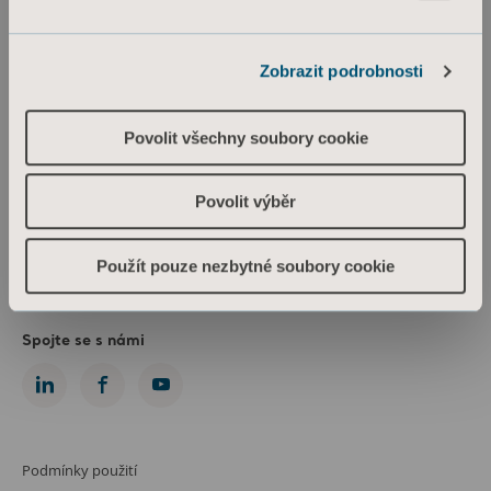
Architekti a projektanti
MediaBank
Zobrazit podrobnosti
Povolit všechny soubory cookie
Arjo Czech Republic s.r.o.
Škrétova 490/12
120 00 Praha 2
Povolit výběr
Česká republika
IČO: 469 62 549
Spis. zn.: C 274238 vedená u Městského soudu v Praze
Použít pouze nezbytné soubory cookie
Phone: +420 225 092 388
info.cz@arjo.com
Spojte se s námi
Podmínky použití