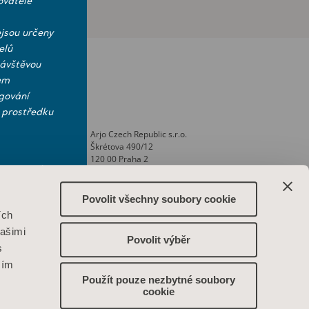
ovatele
jsou určeny
elů
návštěvou
em
gování
 prostředku
Arjo Czech Republic s.r.o.
i a
Škrétova 490/12
nti
120 00 Praha 2
Česká republika
ktujte nás
ank
IČO: 469 62 549
Spis. zn.: C 274238 vedená u Městského
Povolit všechny soubory cookie
vých stránek
soudu v Praze
ích
Phone: +420 225 092 388
našimi
info.cz@arjo.com
Povolit výběr
s
Spojte se s námi
ším
Použít pouze nezbytné soubory
cookie