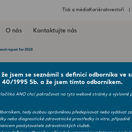
Tisk a média
Kariéra
Investoři
O nás
Kontaktujte nás
-end report for 2020
, že jsem se seznámil s definicí odborníka ve 
 40/1995 Sb. a že jsem tímto odborníkem.
 will be published on February 3, 2021.
tlačítko ANO chci pokračovat na tyto webové stránky a výslovně p
borníkem, tedy osobou oprávněnou předepisovat nebo vydávat zd
dky nebo diagnostické zdravotnické prostředky in vitro, případně
ancem poskytovatele zdravotnických služeb.