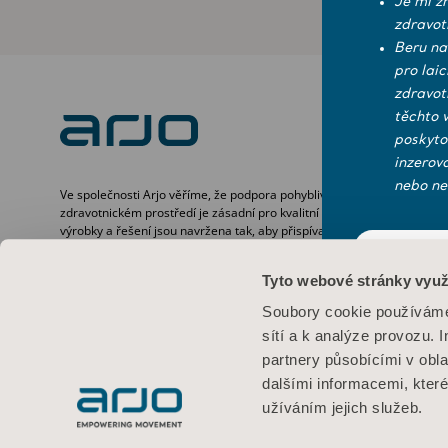
Je mi z
zdravot
Beru na
pro lai
zdravot
těchto 
poskyto
inzerov
nebo ne
Ve společnosti Arjo věříme, že podpora pohyblivosti ve
zdravotnickém prostředí je zásadní pro kvalitní péči. Naše
výrobky a řešení jsou navržena tak, aby přispívala k
bezpečné a důstojné péči prostřednictvím manipulace s
ANO
pacienty, nemocničních lůžek, osobní hygieny, dezinfekce,
Tyto webové stránky využ
diagnostiky a prevence dekubitů i žilního tromboembolismu.
Podmínky pou
S více než 6 500 lidmi po celém světě se již šedesát let
Soubory cookie používáme 
staráme o pacienty i zdravotnické pracovníky a zavazujeme
Informace o
sítí a k analýze provozu. 
se k tomu, abychom lidem se sníženou pohyblivostí umožnili
dosahovat lepších výsledků.
partnery působícími v obla
dalšími informacemi, kter
užíváním jejich služeb.