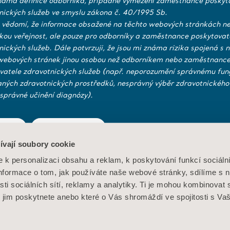
náma definice odborníka, případně vymezení zaměstnance poskyt
nických služeb ve smyslu zákona č. 40/1995 Sb.
 vědomí, že informace obsažené na těchto webových stránkách ne
ckou veřejnost, ale pouze pro odborníky a zaměstnance poskytovat
nických služeb. Dále potvrzuji, že jsou mi známa rizika spojená s 
webových stránek jinou osobou než odborníkem nebo zaměstnanc
vatele zdravotnických služeb (např. neporozumění správnému fun
aných zdravotnických prostředků, nesprávný výběr zdravotnického
správné učinění diagnózy).
Výrobky
Investoři
Architekt
projekta
Služby a řešení
Tisk a média
NE
Konta
MediaB
ívají soubory cookie
Znalosti
Kariéra
žití
Zásady ochrany osobních údajů
Zásady týkající se webo
k personalizaci obsahu a reklam, k poskytování funkcí sociáln
 souborech cookie
O nás
Informace o tom, jak používáte naše webové stránky, sdílíme s 
sti sociálních sítí, reklamy a analytiky. Ti je mohou kombinovat 
Kontaktujte nás
é jim poskytnete anebo které o Vás shromáždí ve spojitosti s Va