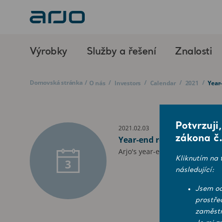
Výrobky
Služby a řešení
Znalosti
Domovská stránka
/
/
/
/
/
O nás
Investors
Calendar
2021
Year
Potvrzuji
2021.02.03
zákona č.
Year-end report for 2020
Arjo's year-end report for 2020
Kliknutím na 
3
následující:
Jsem od
prostře
zaměstn