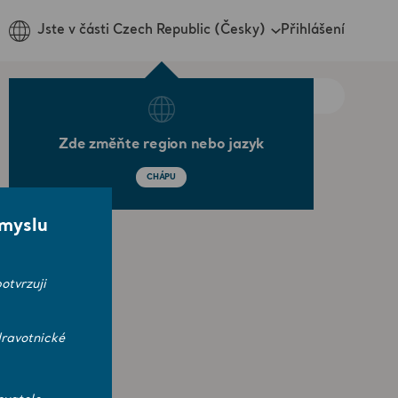
Přihlášení
Jste v části Czech Republic (Česky)
Zde změňte region nebo jazyk
CHÁPU
smyslu
otvrzuji
ravotnické