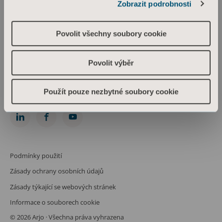
Zobrazit podrobnosti
Arjo Czech Republic s.r.o.
Škrétova 490/12
120 00 Praha 2
Povolit všechny soubory cookie
Česká republika
IČO: 469 62 549
Spis. zn.: C 274238 vedená u Městského soudu v Praze
Povolit výběr
Phone: +420 225 092 388
info.cz@arjo.com
Použít pouze nezbytné soubory cookie
Spojte se s námi
Podmínky použití
Zásady ochrany osobních údajů
Zásady týkající se webových stránek
Informace o souborech cookie
© 2026 Arjo · Všechna práva vyhrazena