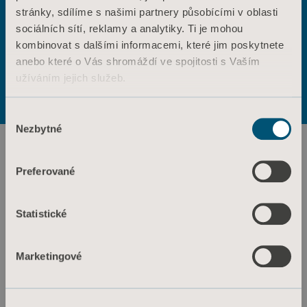
stránky, sdílíme s našimi partnery působícími v oblasti
ANO
NE
sociálních sítí, reklamy a analytiky. Ti je mohou
Kontaktujte nás
kombinovat s dalšími informacemi, které jim poskytnete
Výrobky
anebo které o Vás shromáždí ve spojitosti s Vaším
Služby a řešení
Podmínky použití
Zásady ochrany osobních údajů
užíváním jejich služeb.
Zásady týkající se webových stránek
Znalosti
Informace o souborech cookie
Informace o souborech cookie
Výběr
O nás
Nezbytné
souhlasu
Kontaktujte nás
Investoři
Preferované
Tisk a média
Statistické
Kariéra
Architekti a projektanti
Marketingové
MediaBank