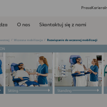
Prasa
Kariera
I
dza
O nas
Skontaktuj się z nami
/
/
owotnej
Wczesna mobilizacja
Rozwiązanie do wczesnej mobilizacji