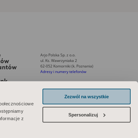
Arjo Polska Sp. z o.o.
e
ul. Ks. Wawrzyniaka 2
tów
62-052 Komorniki (k. Poznania)
tantów
Adresy i numery telefonów
ank
Zezwól na wszystkie
Skontaktuj się z nami
społecznościowe
dostępniamy
Spersonalizuj
nformacje z