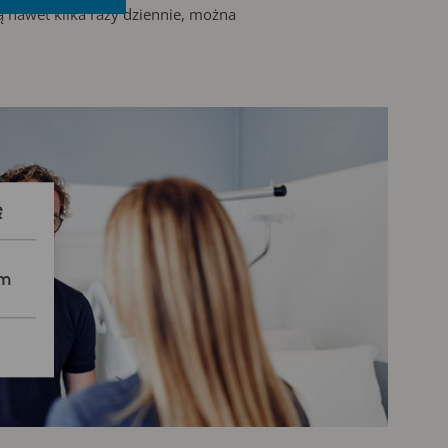
 nawet kilka razy dziennie, można
ę
em