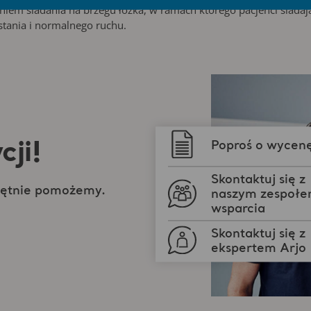
em siadania na brzegu łóżka, w ramach którego pacjenci siadają
 stania i normalnego ruchu.
Poproś o wycen
cji!
Skontaktuj się z
Chętnie pomożemy.
naszym zespoł
wsparcia
Skontaktuj się z
ekspertem Arjo