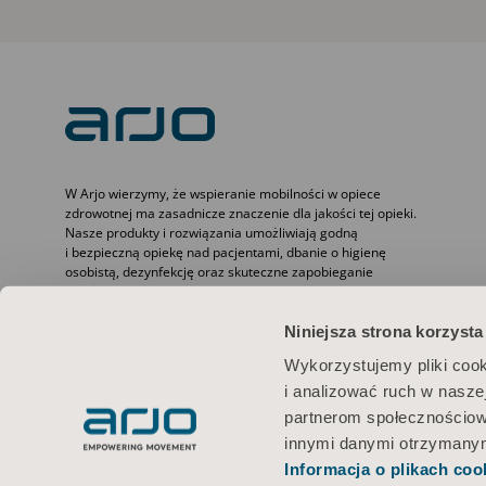
W Arjo wierzymy, że wspieranie mobilności w opiece
zdrowotnej ma zasadnicze znaczenie dla jakości tej opieki.
Nasze produkty i rozwiązania umożliwiają godną
i bezpieczną opiekę nad pacjentami, dbanie o higienę
osobistą, dezynfekcję oraz skuteczne zapobieganie
odleżynom i żylnej chorobie zakrzepowo-zatorowej. Dzięki
ponad 6500 naszych pracowników na całym świecie i 65-
letniemu doświadczeniu w realizowaniu potrzeb pacjentów
Niniejsza strona korzysta
i pracowników służby zdrowia dążymy do osiągania lepszych
Wykorzystujemy pliki cook
wyników w pracy z osobami o ograniczonej sprawności
ruchowej.
i analizować ruch w naszej
partnerom społecznościow
innymi danymi otrzymanymi
Informacja o plikach coo
Warunki użytkowania
Polityka prywatności
Polityka internetowa
I