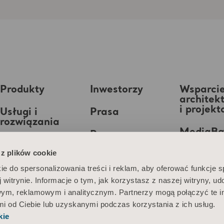
Produkty
Inwestorzy
Wsparci
architek
i projek
Usługi i
Prasa
rozwiązania
MediaB
Praca
Wiedza
 z plików cookie
O nas
ie do spersonalizowania treści i reklam, aby oferować funkcje 
 witrynie. Informacje o tym, jak korzystasz z naszej witryny, u
Kontakt
ym, reklamowym i analitycznym. Partnerzy mogą połączyć te i
 od Ciebie lub uzyskanymi podczas korzystania z ich usług.
kie
nformacja o plikach cookie