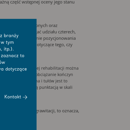
ważną część wstępnej oceny jego stanu
łych, słabo pobudzonych oraz
 łóżka może wymagać udziału czterech,
 z branży
zba podłączeń np. linie pozycjonowania
 w tym
zić wątpliwości dotyczące tego, czy
 itp.).
j zaznacz to
łów
ia bardziej aktywnej rehabilitacji można
wa dotyczące
dnocześnie ułatwia obciążanie kończyn
trzymującym kolana i tułów jest to
a pacjentów z niską punktacją w skali
Kontakt
u przeciwnym do grawitacji, to oznacza,