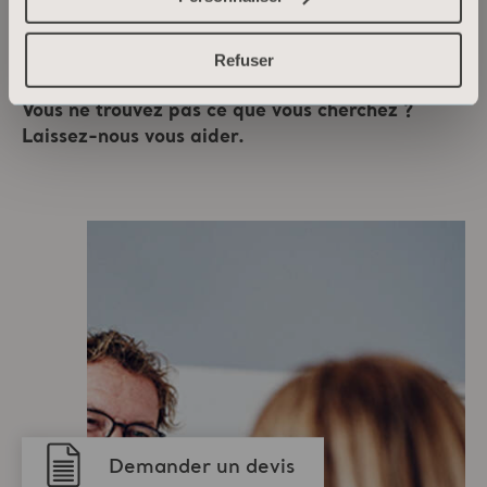
Nous sommes là pour
vous !
Refuser
Vous ne trouvez pas ce que vous cherchez ?
Laissez-nous vous aider.
Demander un devis