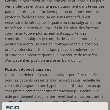
Parfois, le placement en position assise au bord du lit peut
demander des efforts intenses, notamment dans le cas des
patients obèses, qui s'activent peu ou qui montrent une
profonde faiblesse acquise en soins intensifs, il est
nécessaire de faire appel à quatre ou cinq soignants pour
transférer le patient au bord du lit. De plus, des facteurs
comme un tube endotrachéal mal supporté, des
connexions multiples (y compris des voies fémorales de
positionnement), un soutien inotrope de faible dose ou
une hypotension orthostatique peuvent soulever des
questions de sécurité quant à la procédure de transfert
d'un patient en position assise au bord du lit.
Position debout passive :
La position debout du Sara Combilizer peut être utilisée
pour les patients présentant un score bas sur l'échelle de
coma de Glasgow ou une hypotension orthostatique ou qui
sont prêts à commencer une rééducation plus active. Elle
aide grandement à augmenter l'éveil tout en concentrant le
support du poids sur les membres inférieurs, ce qui
contribue à prévenir les rétractions articulaires et renforce