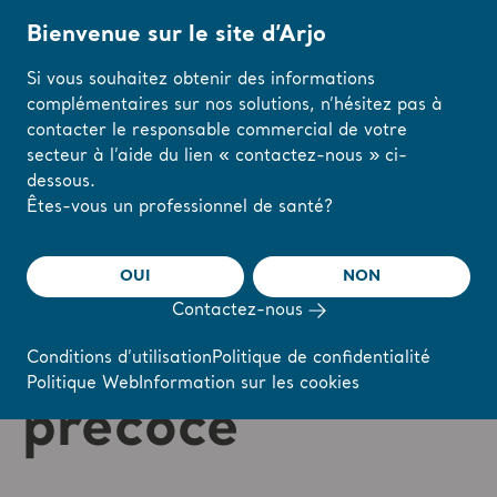
Bienvenue sur le site d’Arjo
Si vous souhaitez obtenir des informations
complémentaires sur nos solutions, n’hésitez pas à
Accueil
/
...
/
/
Mobilisation précoce
Solution pour la mobilisation précoc
contacter le responsable commercial de votre
secteur à l’aide du lien « contactez-nous » ci-
dessous.
Modifiez votre
Êtes-vous un professionnel de santé?
région ou votre
langue ici
OUI
NON
Solution pour la
Contactez-nous
J'AI COMPRIS
mobilisation
Conditions d’utilisation
Politique de confidentialité
Politique Web
Information sur les cookies
précoce