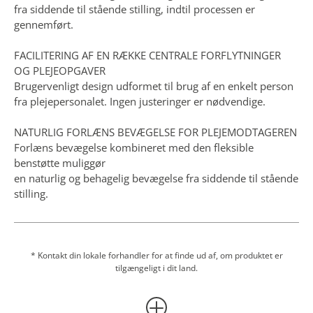
NATURLIG FORLÆNS BEVÆGELSE FOR PLEJEMODTAGEREN
Forlæns bevægelse kombineret med den fleksible
benstøtte muliggør
en naturlig og behagelig bevægelse fra siddende til stående
stilling.
PRODUKTET ER AKKREDITERET AF DSDC (DEMENTIA
SERVICES DEVELOPMENT CENTRE)
Dementia Services Development Centre (DSDC) på
* Kontakt din lokale forhandler for at finde ud af, om produktet er
tilgængeligt i dit land.
University of Stirling i Skotland har gennemgået Sara Flex
og tildelt produktet en DSDC-produktakkreditering med
klassifikationen 1B.
Vis mere
Få et tilbud
Kontakt en Arjo-ekspert