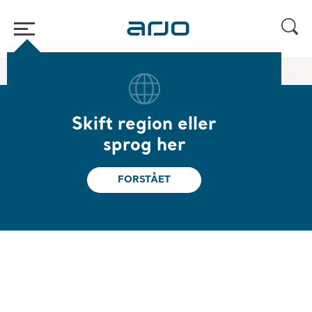
Hjem
/
...
/
/
Forflytningsplatform
Sara Flex
Skift region eller
Sara Flex
sprog her
Designet til at lette daglige forflytnings- og
FORSTÅET
plejeopgaver.