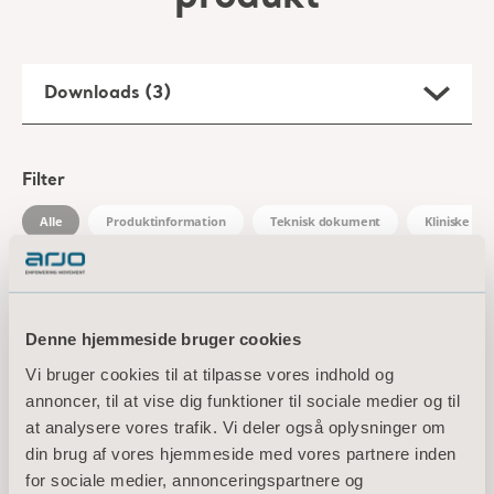
Alle
Produktinformation
Teknisk dokument
Kliniske d
Sara Flex Specification Sheet
Type: Produktspecifikationer
DA Denmark
DOWNLOAD
Denne hjemmeside bruger cookies
Sara Flex Instructions for use
Vi bruger cookies til at tilpasse vores indhold og
Type: Brugsvejledning (IFU)
annoncer, til at vise dig funktioner til sociale medier og til
at analysere vores trafik. Vi deler også oplysninger om
din brug af vores hjemmeside med vores partnere inden
DA Denmark
for sociale medier, annonceringspartnere og