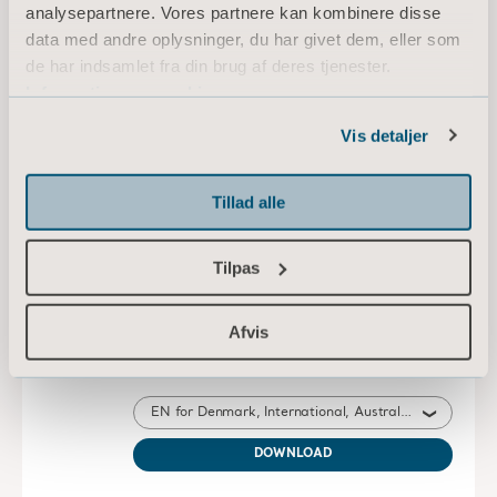
analysepartnere. Vores partnere kan kombinere disse
DOWNLOAD
data med andre oplysninger, du har givet dem, eller som
de har indsamlet fra din brug af deres tjenester.
Information om cookies
Sara Flex White paper
Vis detaljer
Type: Whitepaper
Tillad alle
EN for Denmark, International, Australia, Spain, United Kingdom of Great Britain and Northern Ireland, Norway, Sweden, Canada, New Zealand
DOWNLOAD
Tilpas
Afvis
* Kontakt din lokale forhandler for at finde ud af, om produktet er
tilgængeligt i dit land.
Vi er her for dig!