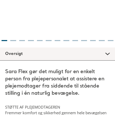
Oversigt
Sara Flex gør det muligt for en enkelt
person fra plejepersonalet at assistere en
plejemodtager fra siddende til stående
stilling i én naturlig bevægelse.
STØTTE AF PLEJEMODTAGEREN
Fremmer komfort og sikkerhed gennem hele bevægelsen
fra siddende til stående stilling, indtil processen er
gennemført.
FACILITERING AF EN RÆKKE CENTRALE FORFLYTNINGER
OG PLEJEOPGAVER
Brugervenligt design udformet til brug af en enkelt person
fra plejepersonalet. Ingen justeringer er nødvendige.