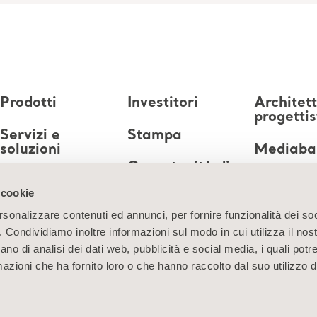
Prodotti
Investitori
Architett
progettis
Servizi e
Stampa
soluzioni
Mediaba
Opportunità di
Conoscenze
lavoro
 cookie
Chi siamo
rsonalizzare contenuti ed annunci, per fornire funzionalità dei so
o. Condividiamo inoltre informazioni sul modo in cui utilizza il nost
Contatti
ano di analisi dei dati web, pubblicità e social media, i quali pot
azioni che ha fornito loro o che hanno raccolto dal suo utilizzo de
nformazioni sui cookie