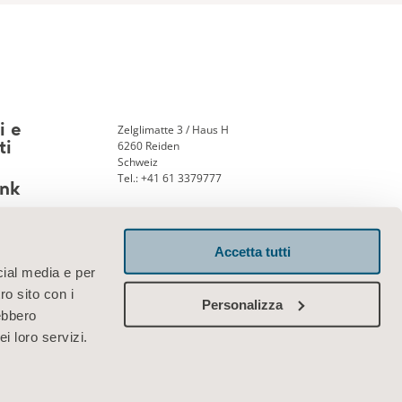
Zelglimatte 3 / Haus H
i e
6260 Reiden
ti
Schweiz
Tel.: +41 61 3379777
nk
Accetta tutti
Contattaci
cial media e per
ro sito con i
Personalizza
rebbero
i loro servizi.