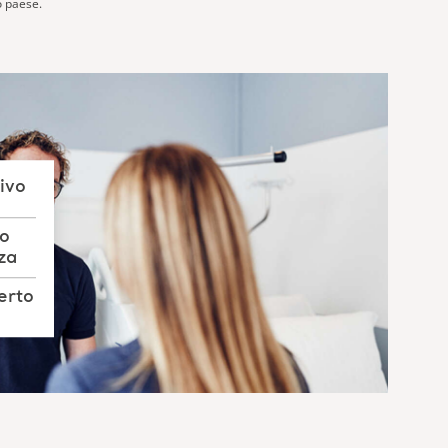
o paese.
ivo
ro
za
erto