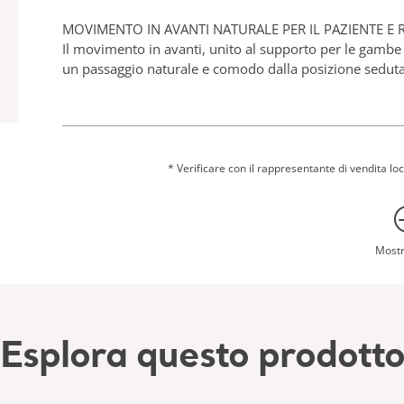
MOVIMENTO IN AVANTI NATURALE PER IL PAZIENTE E 
Il movimento in avanti, unito al supporto per le gambe 
un passaggio naturale e comodo dalla posizione seduta 
PRODOTTO CERTIFICATO DSDC PER IL DESIGN SPECIF
Sara Flex è stato certificato dal Dementia Services Deve
ottenendo la classe 1B della certificazione DSDC per i p
* Verificare con il rappresentante di vendita loc
Mostr
Esplora questo prodott