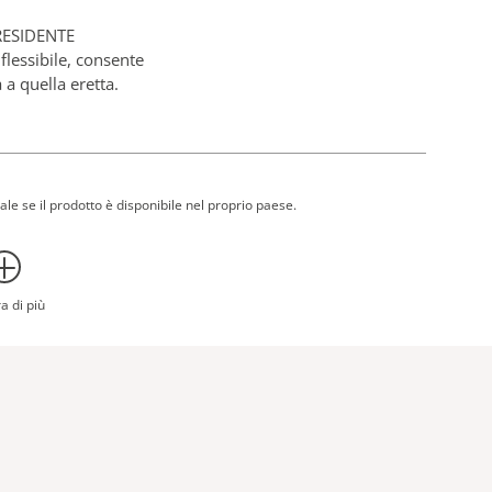
RESIDENTE
flessibile, consente
a quella eretta.
ICO PER LA DEMENZA
lopment Centre (DSDC) dell'Università di Stirling
rodotti.
ale se il prodotto è disponibile nel proprio paese.
a di più
o