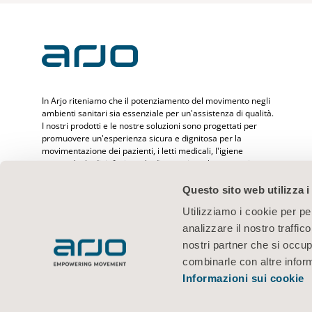
In Arjo riteniamo che il potenziamento del movimento negli
ambienti sanitari sia essenziale per un'assistenza di qualità.
I nostri prodotti e le nostre soluzioni sono progettati per
promuovere un'esperienza sicura e dignitosa per la
movimentazione dei pazienti, i letti medicali, l'igiene
personale, la disinfezione, la diagnostica e la prevenzione
delle lesioni da decubito e del tromboembolismo venoso.
Con oltre 6.500 persone assistite in tutto il mondo e 65 anni
Questo sito web utilizza i
di assistenza ai pazienti e ai professionisti sanitari, ci
Utilizziamo i cookie per pe
impegniamo a ottenere risultati più salutari per le persone
che affrontano sfide legate alla mobilità.
analizzare il nostro traffic
nostri partner che si occup
combinarle con altre inform
Informazioni sui cookie
Termini di utilizzo
Informativa sulla privacy
Informativa sul web
I
© 2026 Arjo · Tutti i diritti riservati