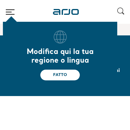
Home
/
...
/
/
Ausili per posizione eretta e sollevamento
Sara Flex
Modifica qui la tua
Sara Flex
regione o lingua
Ideato per facilitare le quotidiane operazioni
FATTO
di trasferimento e di assistenza.