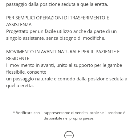
passaggio dalla posizione seduta a quella eretta.
PER SEMPLICI OPERAZIONI DI TRASFERIMENTO E
ASSISTENZA
Progettato per un facile utilizzo anche da parte di un
singolo assistente, senza bisogno di modifiche.
MOVIMENTO IN AVANTI NATURALE PER IL PAZIENTE E
RESIDENTE
Il movimento in avanti, unito al supporto per le gambe
flessibile, consente
un passaggio naturale e comodo dalla posizione seduta a
quella eretta.
PRODOTTO CERTIFICATO DSDC PER IL DESIGN SPECIFICO
PER LA DEMENZA
Sara Flex è stato certificato dal Dementia Services
* Verificare con il rappresentante di vendita locale se il prodotto è
disponibile nel proprio paese.
Development Centre (DSDC) dell'Università di Stirling
ottenendo la classe 1B della certificazione DSDC per i
prodotti.