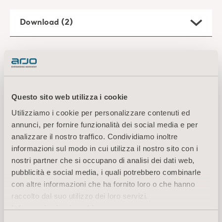
Download (2)
Filtro
Tutto
Informazioni sul prodotto
Documentazione tecnica
Questo sito web utilizza i cookie
Utilizziamo i cookie per personalizzare contenuti ed
Sara Flex Specification Sheet
annunci, per fornire funzionalità dei social media e per
Tipo: Scheda delle specifiche del prodotto
analizzare il nostro traffico. Condividiamo inoltre
informazioni sul modo in cui utilizza il nostro sito con i
nostri partner che si occupano di analisi dei dati web,
IT Italy
pubblicità e social media, i quali potrebbero combinarle
con altre informazioni che ha fornito loro o che hanno
DOWNLOAD
raccolto dal suo utilizzo dei loro servizi.
Informazioni sui cookie