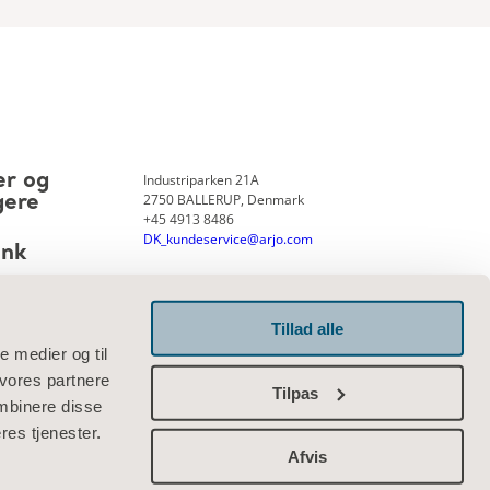
Industriparken 21A
er og
2750 BALLERUP, Denmark
gere
+45 4913 8486
DK_kundeservice@arjo.com
ank
Tillad alle
Kontakt os
le medier og til
 vores partnere
Tilpas
mbinere disse
res tjenester.
Afvis