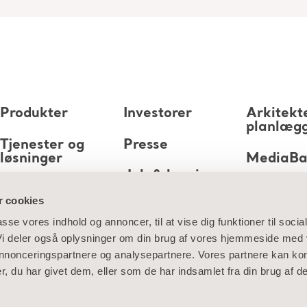
Produkter
Investorer
Arkitekt
planlæg
Tjenester og
Presse
løsninger
MediaB
Job & karriere
Viden
 cookies
Om os
passe vores indhold og annoncer, til at vise dig funktioner til socia
 Vi deler også oplysninger om din brug af vores hjemmeside med
Kontakt os
 annonceringspartnere og analysepartnere. Vores partnere kan ko
, du har givet dem, eller som de har indsamlet fra din brug af de
ge oplysninger
Information om cookies