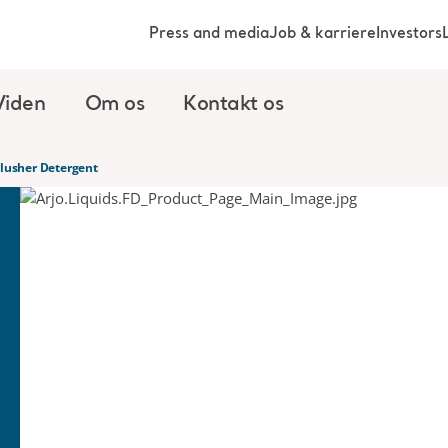
Press and media
Job & karriere
Investors
Viden
Om os
Kontakt os
Flusher Detergent