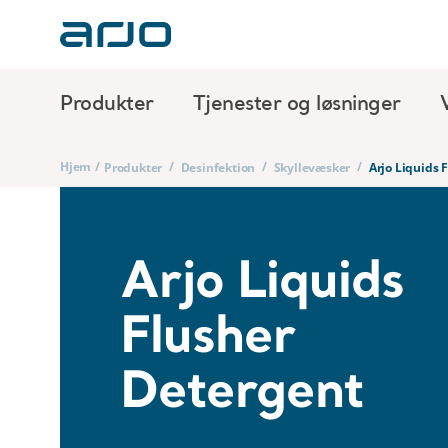
Produkter
Tjenester og løsninger
Hjem
/
/
/
/
Produkter
Desinfektion
Skyllevæsker
Arjo Liquids 
Arjo Liquids
Flusher
Detergent