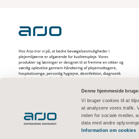
Hos Arjo tror vi på, at bedre bevægelsesmuligheder i
plejemiljøerne er afgørende for kvalitetspleje. Vores
produkter og løsninger er designet til at fremme en sikker og
værdig oplevelse gennem håndtering af plejemodtagere,
hospitalssenge, personlig hygiejne, desinfektion, diagnostik
og forebyggelse af tryksår og venøs tromboemboli. Med
over 6500 medarbejdere på verdensplan og 65 års erfaring
med at hjælpe plejemodtagere og sundhedspersonale
Denne hjemmeside bruger
arbejder vi engageret for sundere resultater for mennesker,
Vi bruger cookies til at til
der står over for mobilitetsudfordringer.
at analysere vores trafik.
inden for sociale medier,
data med andre oplysninger
Information om cookies
Vilkår for anvendelse
Webpolitik
Politik om beskyttelse af personli
© 2026 Arjo · Alle rettigheder forbeholdes