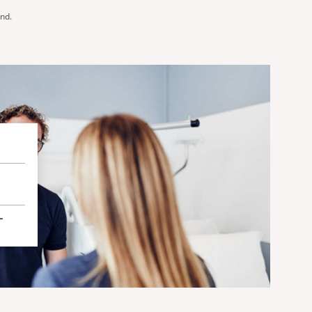
and.
-