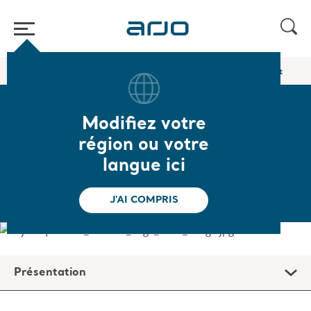
Accueil
/
...
/
/
Liquides de rinçage
Arjo Liquids Flusher Detergent
Modifiez votre
Arjo Liquids Flusher
région ou votre
Detergent
langue ici
J'AI COMPRIS
Présentation