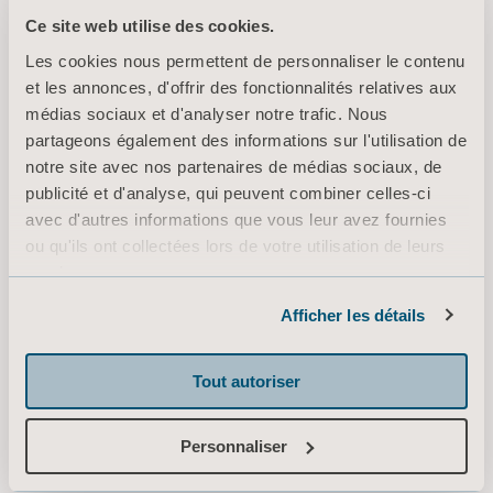
Ce site web utilise des cookies.
Les cookies nous permettent de personnaliser le contenu
Arjo Liquids Flusher Detergent
et les annonces, d'offrir des fonctionnalités relatives aux
Safety Data Sheet
médias sociaux et d'analyser notre trafic. Nous
Type: Fiche de données de sécurité
partageons également des informations sur l'utilisation de
notre site avec nos partenaires de médias sociaux, de
FR for Switzerland, Belgium, France
publicité et d'analyse, qui peuvent combiner celles-ci
avec d'autres informations que vous leur avez fournies
TÉLÉCHARGEMENT
ou qu'ils ont collectées lors de votre utilisation de leurs
services.
Informations sur les cookies
* Vérifiez auprès de votre délégué commercial local si le produit est
Afficher les détails
disponible à la vente dans votre pays.
Tout autoriser
Nous sommes là pour
Personnaliser
vous !